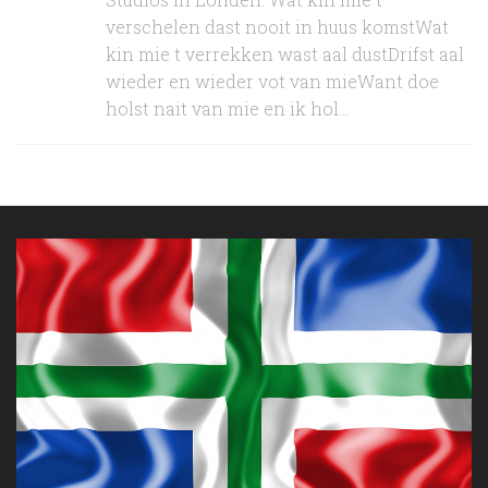
verschelen dast nooit in huus komstWat
kin mie t verrekken wast aal dustDrifst aal
wieder en wieder vot van mieWant doe
holst nait van mie en ik hol...