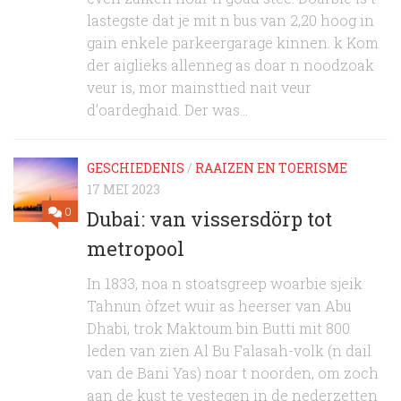
lastegste dat je mit n bus van 2,20 hoog in
gain enkele parkeergarage kinnen. k Kom
der aiglieks allenneg as doar n noodzoak
veur is, mor mainsttied nait veur
d’oardeghaid. Der was...
GESCHIEDENIS
/
RAAIZEN EN TOERISME
17 MEI 2023
0
Dubai: van vissersdörp tot
metropool
In 1833, noa n stoatsgreep woarbie sjeik
Tahnun òfzet wuir as heerser van Abu
Dhabi, trok Maktoum bin Butti mit 800
leden van zien Al Bu Falasah-volk (n dail
van de Bani Yas) noar t noorden, om zoch
aan de kust te vestegen in de nederzetten