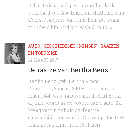
Dubai. t Vissersdörp wuir onòfhankelk
verkloard van Abu Dhabi en Maktoum wuir
d’eerste heerser van t nije Emiraat, soam
mit Obeid bin Said bin Rashid. In 1836...
AUTO
/
GESCHIEDENIS
/
MÌNSEN
/
RAAIZEN
EN TOERISME
14 MAART 2017
De raaize van Bertha Benz
Bertha Benz (geb. Bertha Ringer.
Pforzheim, 3 maai 1849 – Ladenburg, 5
maai 1944) was traauwd mit dr. Carl Benz,
dij zain wordt as de voader van d’auto. Zai
kreeg vernuimdhaid as d’eerste
automobilist ter wereld. Op 5 augustus 1888
muik ze n laange rit in Carl zien