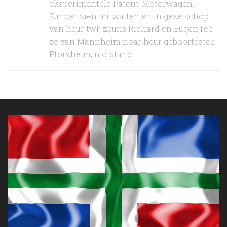
eksperimentele Patent-Motorwagen.
Zunder zien mitwaiten en in gezelschop
van heur twij zeuns Richard en Eugen ree
ze van Mannheim noar heur geboortestee
Pforzheim, n òfstand...