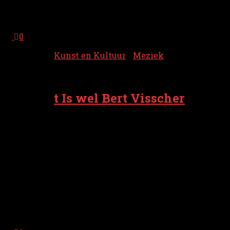
verschaaiden artiesten van Grunneger
bodem op de...
0
Kunst en Kultuur
/
Meziek
23 december 2025
t Is wel Bert Visscher
k Was nog nooit noar n veurstellen van
Bert Visscher west. Zien grode
onemanshows haar k vervast nait
aankind, omreden dat e doarin zo drok is.
As k doar wat van op tv zai, wor k der al
doodmui van. Dij grode shows dut hai nou
nait meer, zol dat mit de leeftied te
moaken hebben? Want lestdoags is e 65
joar worden. Meschain veur hom ook n
leeftied om t wat rusteger...