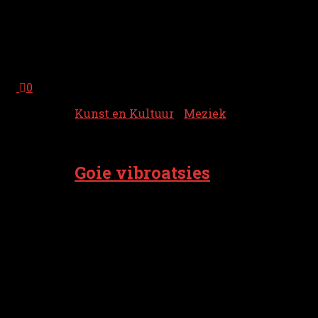
meziek. De K. ter Laanpries is n mooie
aanvullen op De Groot zien erelieste. In
zien muzikoale loopboan het hai al
meerdere priezen in de wacht sleept. In
2001 won...
0
Kunst en Kultuur
/
Meziek
26 maart 2026
Goie vibroatsies
n Moal wat aans as meziek in de
streektoal. k Was wel even tou aan wat
Good Vibrations. Dij krieg je van meziek
van The Beach Boys. Vanòf 1961 namen
bruiers Brian, Carl en Dennis Wilson, neef
Mike Love en schoulkammeroad Al
Jardine mit heur vuildiegoud-meziek de
fans mit in heur onbezörgde