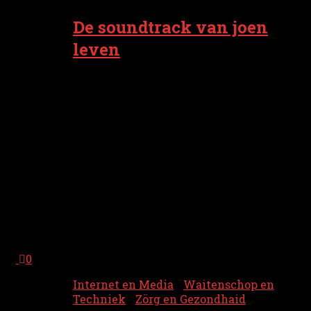
De soundtrack van joen
leven
Op woensdag 23 juli is componist, gitarist,
zanger, tekstschriever en producer George
Kooymans uut tied kommen, deur de
gevolgen van ALS. Hai was 77 joar.
Kooymans was vanzulf veuraal bekend as
ain van de oprichters van de rockgroep
Golden Earring. Ain van grootste Golden
Earring-hits is vanzulf Radar Love, n
nummer dij George Kooymans mit Barry
Hay schreef veur t album Moontan uut
1973. t Betaikende d’internationoale
deurbroak van de band. Dat t n...
0
Internet en Media
/
Waitenschop en
Techniek
/
Zörg en Gezondhaid