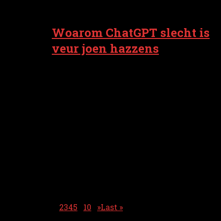
24 juli 2025
Woarom ChatGPT slecht is
veur joen hazzens
Moak je wel es gebruuk van AI? As je der
goud mit omgoan, denk ik dat zuksoort
dingen as ChatGPT wel handege
hulpmiddeln wezen kinnen. Mor loat t joe
nait aal joen waark uut handen nemen.
Uut n nije studie van de prestigieuze
universiteit MIT binnen noamelk
zörgwekkende conclusies trokken: t
gebruuk van ChatGPT moakt joen hazzens
loi en joen geheugen slechter. National
Geographic pruit derover mit
hazzenonderzuiker Monicque Lorist van
de Rijksuniversiteit...
Page 1 of 13
1
2
3
4
5
...
10
...
»
Last »