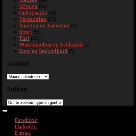
Mìnsen
(16)
Onbepaarkt
(11)
Persoonlek
(23)
Raaizen en Toerisme
(3)
Sport
(5)
Toal
(24)
Waitenschop en Techniek
(1)
Zörg en Gezondhaid
(6)
Archief
Archief
Zuiken
Menu
uitvouwen
Facebook
Linkedin
E-mail