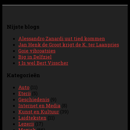
Nijste blogs
Alessandro Zanardi uut tied kommen
Jan Henk de Groot krigt de K. ter Laanpries
Goie vibroatsies
Big in Delfziel
t Is wel Bert Visscher
Kategorieën
Auto
(11)
Eterij
(5)
Geschiedenis
(9)
Internet en Media
(8)
Kunst en Kultuur
(39)
Laidteksten
(11)
Lezerij
(17)
Meziek
(66)