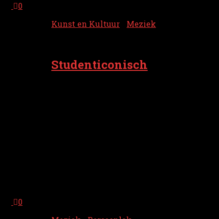
0
Kunst en Kultuur
/
Meziek
14 oktober 2025
Studenticonisch
Ons iconische muzikoale duo Pé & Rinus
het weer es wat te vieren. Begun 1980
zongen Peter de Haan en Frank den
Hollander mit zien baaident veur t eerst n
laid. Dat akkedaaierde zo goud, dat ze 45
joar loater nog mit net zoveul lol
optreden en laidjes moaken. Reden genog
om weer de theoaters langs te trekken mit
De Containers. Vanzulf gaait t weer
volgens n vertraauwd Pé & Rinus-recept,
mit n...
0