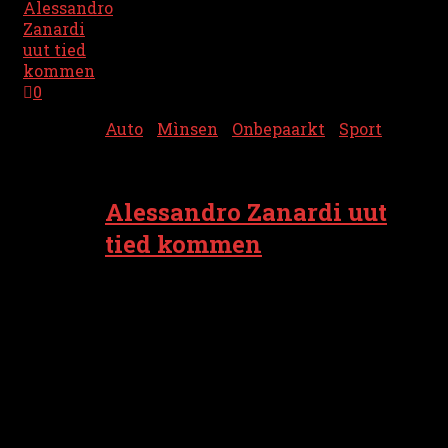
0
Auto
/
Mìnsen
/
Onbepaarkt
/
Sport
6 mei 2026
Alessandro Zanardi uut
tied kommen
Lesten vrijdag 1 maai is veurmoaleg
autocoureur en paralympisch sporter
Alessandro ‘Alex’ Zanardi uut tied
kommen. Hai is 59 joar old worden. Zien
femilie het zien overlieden bekendmoakt
zunder op details in te goan. ‘Alex is
vredeg insloapen, omringd deur de
genegenhaid van degenen dij t dichtst bie