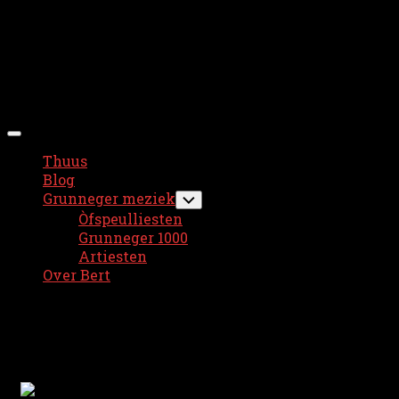
Ga
Bert Wijnholds
naar
de
inhoud
Menu
uitvouwen
Thuus
Huidige
Blog
pagina:
Grunneger meziek
Toggle
sub-
Òfspeulliesten
menu
Grunneger 1000
Artiesten
Over Bert
Blog