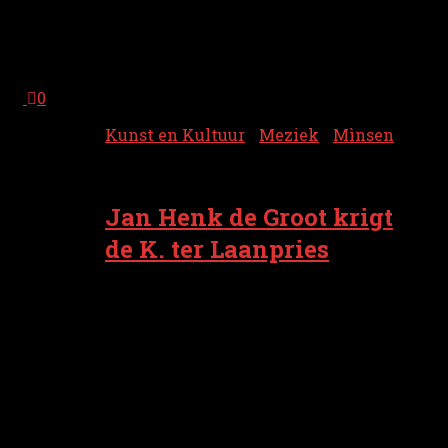
hom stonden.’ d’Italioanse kraande La
Gazzetta dello Sport omschrift Zanardi as
‘de man dij Itoalië leerde om nooit op te
geven’. Zien levensverhoal is n veurbeeld...
0
Kunst en Kultuur
/
Meziek
/
Mìnsen
21 april 2026
Jan Henk de Groot krigt
de K. ter Laanpries
Zanger-laidschriever Jan Henk de Groot
is uutroupen tot winnoar van de K. ter
Laanpries 2024/2025, veur zien
verdainsten veur de Grunneger toal en
kultuur. Dat is n dik verdainde
onderschaaiden veur ain van de
populaiste en mainst toonaangevende
artiesten in de hedendoagse Grunneger