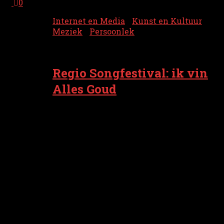
0
Internet en Media
/
Kunst en Kultuur
/
Meziek
/
Persoonlek
4 november 2025
Regio Songfestival: ik vin
Alles Goud
Loat k eerst Iwan Esajas & Jeroen
Russchen felesiteren mit t winnen van t
Regio Songfestival. k Heb t nait zain, mor
in de nijsberichten las k dat ze mit heur
nummer Alles Goud van zowel de vakjury
as van t pebliek de mainste punten
kregen hebben en doardeur mit n
stroatlengte veursprong op de rest endegd
binnen. k Heb t dus nait zain, want ik
kiek nait noar songfestivals. Ik begriep
nait...