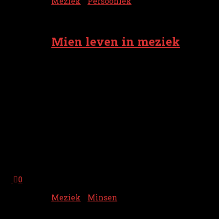
Meziek
/
Persoonlek
9 september 2025
Mien leven in meziek
Op zundagmörgen kin je op Radio Noord
altied luustern noar Leven In Muziek,
woarin n prominente Grunneger zien of
heur levensverhoal vertelt aan d’haand
van de soundtrack van t leven. In gesprek
mit René Walhout, Eva Hulscher, Henk
Elderman, Pieter de Hart of Bram Douwes
nemt de gast ons mit langs de meziek dij
n belangrieke rol in zien/heur leven
speult. De soundtrack van de gast begunt
mit de grootste hit van zien...
0
Meziek
/
Mìnsen
6 augustus 2025