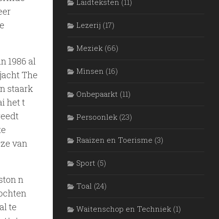
Laidteksten
(11)
eer
te
Lezerij
(17)
Meziek
(66)
n 1986 al
Mìnsen
(16)
jacht The
’n staark
Onbepaarkt
(11)
 het t
reedt
Persoonlek
(23)
te
Raaizen en Toerisme
(3)
eze van
Sport
(5)
ston n
Toal
(24)
ochten
al te
Waitenschop en Techniek
(1)