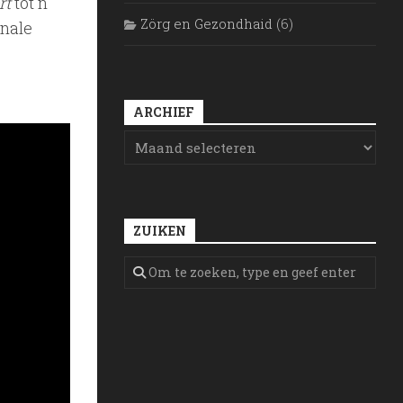
rt
tot n
Zörg en Gezondhaid
(6)
nale
ARCHIEF
ZUIKEN