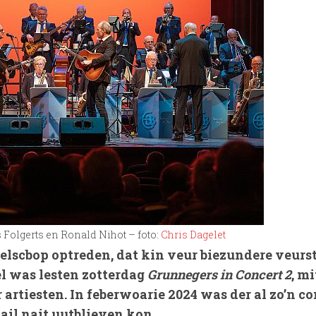
Folgerts en Ronald Nihot – foto:
Chris Dagelet
zelscbop optreden, dat kin veur biezundere veurs
el was lesten zotterdag
Grunnegers in Concert 2
, mi
tiesten. In feberwoarie 2024 was der al zo’n co
dail nait uutblieven kon.