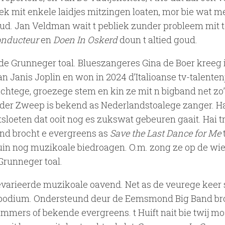
iek mit enkele laidjes mitzingen loaten, mor bie wat m
goud. Jan Veldman wait t pebliek zunder probleem mit 
onducteur
en
Doen In Oskerd
doun t altied goud.
de Grunneger toal. Blueszangeres Gina de Boer kreeg i
Janis Joplin en won in 2024 d’Italioanse tv-talenten
achtege, groezege stem en kin ze mit n bigband net zo
 der Zweep is bekend as Nederlandstoalege zanger. Hai
tsloeten dat ooit nog es zukswat gebeuren gaait. Hai t
nd brocht e evergreens as
Save the Last Dance for Me
uin nog muzikoale biedroagen. O.m. zong ze op de wi
Grunneger toal.
varieerde muzikoale oavend. Net as de veurege keer 
t podium. Ondersteund deur de Eemsmond Big Band br
mers of bekende evergreens. t Huift nait bie twij mo