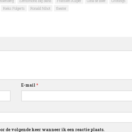
Molenberg
Eemsmond Big Band
Fransien Kuiper
Gina de Boer
Gronings
Rieks Folgerts
Ronald Nihot
theater
E-mail
*
or de volgende keer wanneer ik een reactie plaats.