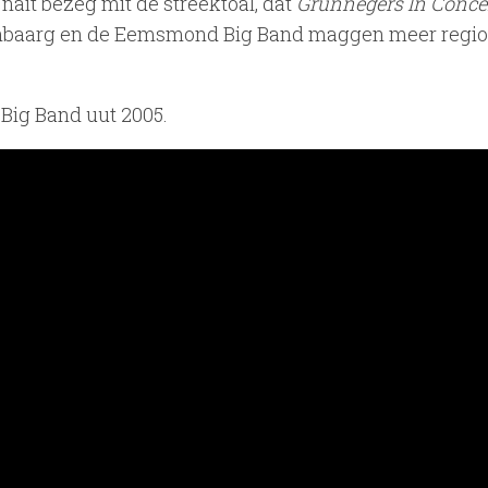
 nait bezeg mit de streektoal, dat
Grunnegers In Conce
lenbaarg en de Eemsmond Big Band maggen meer regio
ig Band uut 2005.