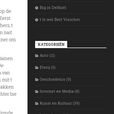
Big in Delfziel
op de
Eerst
t Is wel Bert Visscher
hers, t
n nait
rtner om
KATEGORIEËN
Auto
(11)
lainen
De
Eterij
(5)
n van
Geschiedenis
(9)
 mit t
tpakken
Internet en Media
(8)
chter bie
Kunst en Kultuur
(39)
 vörmde