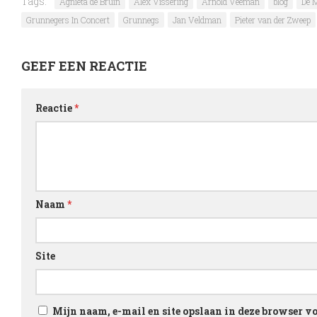
Tags:
Agnieta de Bruin
Alex Vissering
Arnold Veeman
blog
De 
Grunnegers In Concert
Grunnegs
Jan Veldman
Pieter van der Zweep
GEEF EEN REACTIE
Reactie
*
Naam
*
Site
Mijn naam, e-mail en site opslaan in deze browser vo