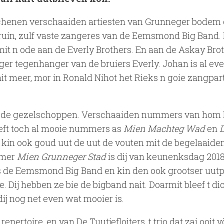
chenen verschaaiden artiesten van Grunneger bodem 
uin, zulf vaste zangeres van de Eemsmond Big Band. 
it n ode aan de Everly Brothers. En aan de Askay Brot
r tegenhanger van de bruiers Everly. Johan is al eve
it meer, mor in Ronald Nihot het Rieks n goie zangpa
grode gezelschoppen. Verschaaiden nummers van hom 
geft toch al mooie nummers as
Mien Machteg Wad
en
kin ook goud uut de uut de vouten mit de begelaaide
mmer
Mien Grunneger Stad
is dij van keunenksdag 2018,
 as de Eemsmond Big Band en kin den ook grootser uu
. Dij hebben ze bie de bigband nait. Doarmit bleef t di
ij nog net even wat mooier is.
epertoire, en van De Tuutjefloiters, t trio dat zai ooit