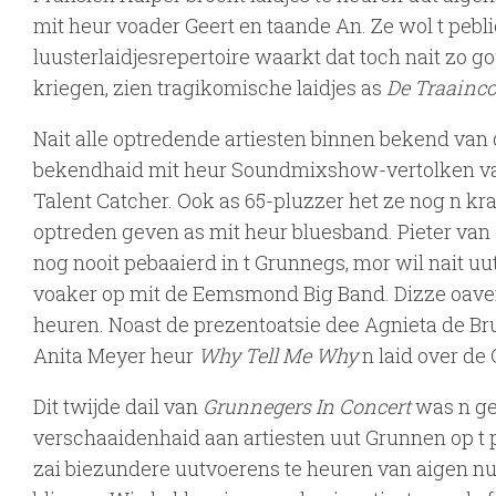
mit heur voader Geert en taande An. Ze wol t pebl
luusterlaidjesrepertoire waarkt dat toch nait zo 
kriegen, zien tragikomische laidjes as
De Traainc
Nait alle optredende artiesten binnen bekend van 
bekendhaid mit heur Soundmixshow-vertolken van 
Talent Catcher. Ook as 65-pluzzer het ze nog n kr
optreden geven as mit heur bluesband. Pieter van
nog nooit pebaaierd in t Grunnegs, mor wil nait uu
voaker op mit de Eemsmond Big Band. Dizze oave
heuren. Noast de prezentoatsie dee Agnieta de Br
Anita Meyer heur
Why Tell Me Why
n laid over de 
Dit twijde dail van
Grunnegers In Concert
was n ge
verschaaidenhaid aan artiesten uut Grunnen op 
zai biezundere uutvoerens te heuren van aigen num