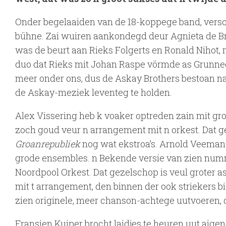
Onder begelaaiden van de 18-koppege band, vers
bühne. Zai wuiren aankondegd deur Agnieta de Br
was de beurt aan Rieks Folgerts en Ronald Nihot, m
duo dat Rieks mit Johan Raspe vörmde as Grunnege
meer onder ons, dus de Askay Brothers bestoan na
de Askay-meziek leventeg te holden.
Alex Vissering heb k voaker optreden zain mit 
zoch goud veur n arrangement mit n orkest. Dat 
Groanrepubliek
nog wat ekstroa’s. Arnold Veeman 
grode ensembles. n Bekende versie van zien nu
Noordpool Orkest. Dat gezelschop is veul groter
mit t arrangement, den binnen der ook striekers bie
zien originele, meer chanson-achtege uutvoeren, d
Fransien Kuiper brocht laidjes te heuren uut aigen r