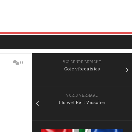
0
VOLGENDE BERICHT
Goie vibroatsies
VORIG VERHAAL
t Is wel Bert Visscher