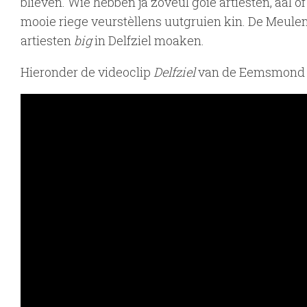
blieven. Wie hebben ja zoveul goie artiesten, aal of
mooie riege veurstèllens uutgruien kin. De Meu
artiesten
big
in Delfziel moaken.
Hieronder de videoclip
Delfziel
van de Eemsmond B