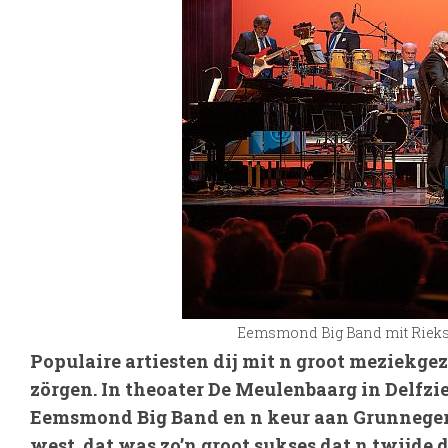
Eemsmond Big Band mit Rieks 
Populaire artiesten dij mit n groot meziekge
zörgen. In theoater De Meulenbaarg in Delfzi
Eemsmond Big Band en n keur aan Grunneger ar
west, dat was zo’n groot sukses dat n twijde 