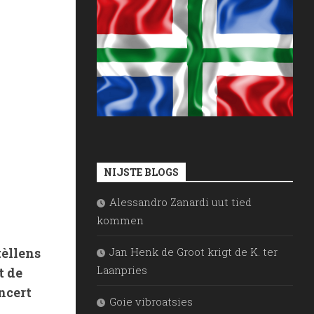
NIJSTE BLOGS
Alessandro Zanardi uut tied
kommen
Jan Henk de Groot krigt de K. ter
tèllens
Laanpries
t de
ncert
Goie vibroatsies