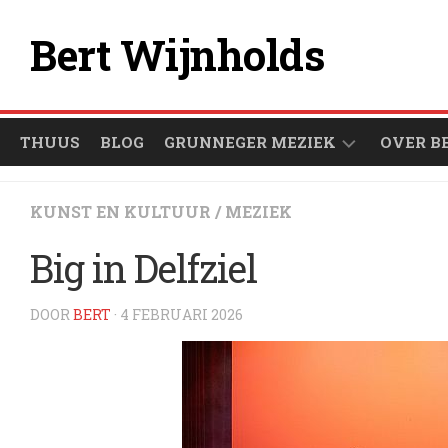
Ga
naar
Bert Wijnholds
de
inhoud
THUUS
BLOG
GRUNNEGER MEZIEK
OVER B
ÒFSPEULLIESTEN
KUNST EN KULTUUR
/
MEZIEK
GRUNNEGER
Big in Delfziel
1000
ARTIESTEN
DOOR
BERT
· 4 FEBRUARI 2026