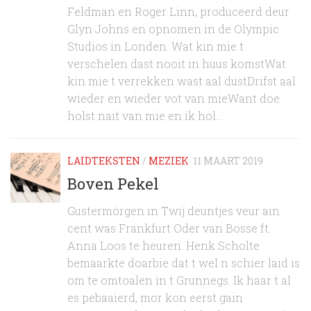
Feldman en Roger Linn, produceerd deur
Glyn Johns en opnomen in de Olympic
Studios in Londen. Wat kin mie t
verschelen dast nooit in huus komstWat
kin mie t verrekken wast aal dustDrifst aal
wieder en wieder vot van mieWant doe
holst nait van mie en ik hol...
LAIDTEKSTEN
/
MEZIEK
11 MAART 2019
Boven Pekel
Gustermörgen in Twij deuntjes veur ain
cent was Frankfurt Oder van Bosse ft.
Anna Loos te heuren. Henk Scholte
bemaarkte doarbie dat t wel n schier laid is
om te omtoalen in t Grunnegs. Ik haar t al
es pebaaierd, mor kon eerst gain