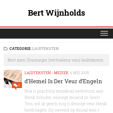
Ga
naar
Bert Wijnholds
de
inhoud
CATEGORIE:
LAIDTEKSTEN
Bert zien Grunneger (vertoalens van) laidteksten.
LAIDTEKSTEN
/
MEZIEK
6 MEI 2025
d’Hemel Is Der Veur d’Engeln
0
Noa n prachteg muzikoal eerbetoon aan
Henk Scholte, veurege moand in Geert
Teis, wil ik geern nog n deuntje veur Henk
biedroagen. Dij oavend op Knoal was t