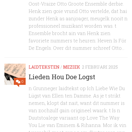
Oost-Vraize Otto Groote Ensemble derbie.
Henk zien goie vrund Otto vertelde, dat hai
zunder Henk as aanjoager, meugelk nooit n
professioneel muzikant worden was. t
Ensemble brocht ain van Henk zien
favoriete nummers te heuren: Heven Is För
De Engels. Over dit nummer schreef Otto...
LAIDTEKSTEN
/
MEZIEK
2 FEBRUARI 2025
Lieden Hou Doe Logst
0
n Grunneger laidtekst op Ich Liebe Wie Du
Lügst van Ellen ten Damme. As je t strikt
nemen, klopt dat nait, want dit nummer is
van zochzulf gain origineel waark. t Is n
Duutstoalege variaant op Love The Way
You Lie van Eminem & Rihanna. Mor ik vin