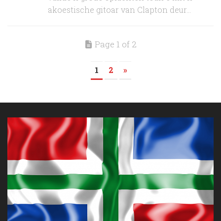
akoestische gitoar van Clapton deur...
Page 1 of 2
1
2
»