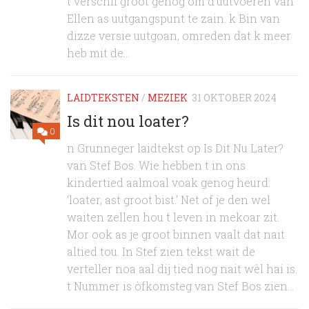
t verschil groot genog om d’uutvoeren van
Ellen as uutgangspunt te zain. k Bin van
dizze versie uutgoan, omreden dat k meer
heb mit de...
LAIDTEKSTEN
/
MEZIEK
31 OKTOBER 2024
Is dit nou loater?
0
n Grunneger laidtekst op Is Dit Nu Later?
van Stef Bos. Wie hebben t in ons
kindertied aalmoal voak genog heurd:
‘loater, ast groot bist.’ Net of je den wel
waiten zellen hou t leven in mekoar zit.
Mor ook as je groot binnen vaalt dat nait
altied tou. In Stef zien tekst wait de
verteller noa aal dij tied nog nait wèl hai is.
t Nummer is òfkomsteg van Stef Bos zien...