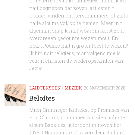
k ‘de terreur van kerstmeziek’ nuim. Ik kin
nait begriepen dat zoveul artiesten t
neudeg vinden om kerstnummers, of zulfs
haile albums vol, op te nemen. Meer in t
algemain snap k nait woarom Kerst zo’n
overdreven gedounte wezen mout. En
heurt Poaske nait n groter feest te wezen?
Ik bin nait religieus, mor volgens mie is
veur n christen de wederopstanden van
Jezus...
LAIDTEKSTEN
/
MEZIEK
20 NOVEMBER 2020
Beloftes
Mien Grunneger laidtekst op Promises van
Eric Clapton, n nummer van zien achtste
album Backless, uutbrocht in november
1978. t Nummer is schreven deur Richard