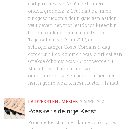
d’Algoritmes van YouTube binnen
ondeurgrondelk. k Leuf nait dat mien
zuikgeschiedenis der n goie aanlaaiden
veur geven het, mor lestdoags kreeg k n
bericht onder d’ogen uut de Duutse
Tagesschau van 3 juli 2019, dat
schlagerzanger Costa Cordalis n dag
eerder uut tied kommen was. d’Artiest van
Griekse òfkomst was 75 joar worden. t
Mìnselk verstaand is net zo
ondeurgrondelk. Schlagers binnen nou
nait n genre woar k noar luuster. t Is nait...
LAIDTEKSTEN
/
MEZIEK
2 APRIL 2021
Poaske is de nije Kerst
Rond de Kerst aarger ik mie voak aan wat