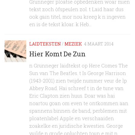
Grunneger ploatse opbedenken woar mien
tekst zoch òfspeulen zol. t Laid haar dus
ook gain titel, mor nou kreeg k n ingeven
en is de tekst kloar. k Heb...
LAIDTEKSTEN
/
MEZIEK
4 MAART 2014
Hier Komt De Zun
n Grunneger laidtekst op Here Comes The
Sun van The Beatles. t Is George Harrison
(1943-2001) zien twijde nummer veur de lp
Abbey Road. Hai schreef t in de tune van
Eric Clapton zien huus. Doar was hai
noartou goan om even te ontkommen aan
spannens binnen de band, perblemen mit
ploatenlabel Apple en verschaaiden
zoakelke en juridische kwesties. George
vuilde n grode opluchten toun e mit n