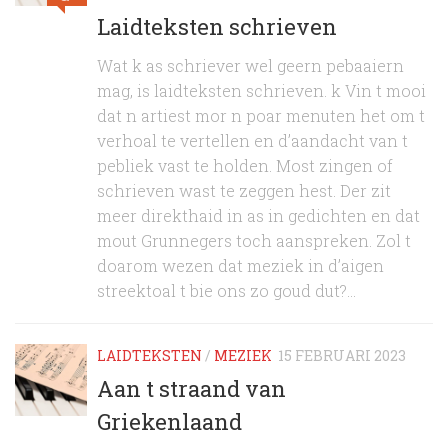
Laidteksten schrieven
Wat k as schriever wel geern pebaaiern
mag, is laidteksten schrieven. k Vin t mooi
dat n artiest mor n poar menuten het om t
verhoal te vertellen en d’aandacht van t
pebliek vast te holden. Most zingen of
schrieven wast te zeggen hest. Der zit
meer direkthaid in as in gedichten en dat
mout Grunnegers toch aanspreken. Zol t
doarom wezen dat meziek in d’aigen
streektoal t bie ons zo goud dut?...
LAIDTEKSTEN
/
MEZIEK
15 FEBRUARI 2023
Aan t straand van
Griekenlaand