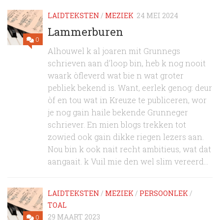
LAIDTEKSTEN
/
MEZIEK
24 MEI 2024
Lammerburen
0
Alhouwel k al joaren mit Grunnegs
schrieven aan d’loop bin, heb k nog nooit
waark òfleverd wat bie n wat groter
pebliek bekend is. Want, eerlek genog: deur
òf en tou wat in Kreuze te publiceren, wor
je nog gain haile bekende Grunneger
schriever. En mien blogs trekken tot
zowied ook gain dikke riegen lezers aan.
Nou bin k ook nait recht ambitieus, wat dat
aangaait. k Vuil mie den wel slim vereerd...
LAIDTEKSTEN
/
MEZIEK
/
PERSOONLEK
/
TOAL
29 MAART 2023
0