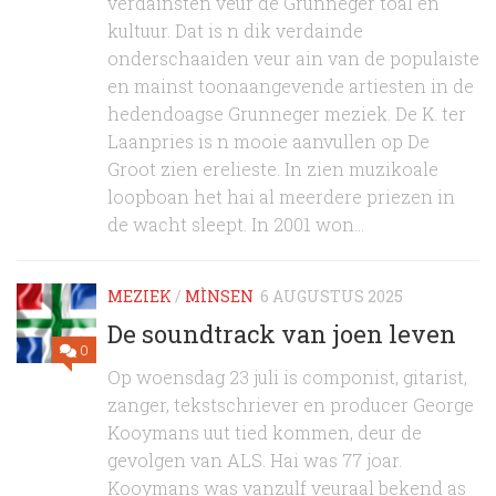
verdainsten veur de Grunneger toal en
kultuur. Dat is n dik verdainde
onderschaaiden veur ain van de populaiste
en mainst toonaangevende artiesten in de
hedendoagse Grunneger meziek. De K. ter
Laanpries is n mooie aanvullen op De
Groot zien erelieste. In zien muzikoale
loopboan het hai al meerdere priezen in
de wacht sleept. In 2001 won...
MEZIEK
/
MÌNSEN
6 AUGUSTUS 2025
De soundtrack van joen leven
0
Op woensdag 23 juli is componist, gitarist,
zanger, tekstschriever en producer George
Kooymans uut tied kommen, deur de
gevolgen van ALS. Hai was 77 joar.
Kooymans was vanzulf veuraal bekend as