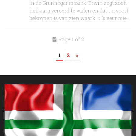
in de Grunneger meziek. Erwin zegt zoch
hail aarg vereerd te vuilen en dat t n soort
bekronen is van zien waark. ’t Is veur mie...
Page 1 of 2
1
2
»