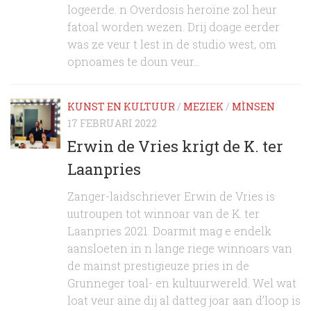
logeerde. n Overdosis heroïne zol heur
fatoal worden wezen. Drij doage eerder
was ze veur t lest in de studio west, om
opnoames te doun veur...
KUNST EN KULTUUR
/
MEZIEK
/
MÌNSEN
17 FEBRUARI 2022
Erwin de Vries krigt de K. ter
Laanpries
Zanger-laidschriever Erwin de Vries is
uutroupen tot winnoar van de K. ter
Laanpries 2021. Doarmit mag e endelk
aansloeten in n lange riege winnoars van
de mainst prestigieuze pries in de
Grunneger toal- en kultuurwereld. Wel wat
loat veur aine dij al datteg joar aan d’loop is