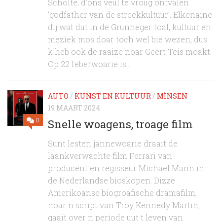
Scholte, d’ons veul te vroug ontvalen
‘godfather van de streekkultuur’. Elkenaine
dij wat dut in de Grunneger toal, kultuur en
meziek mos doar toch wel bie wezen, dus
k heb ook de raaize noar Geert Teis moakt.
Op 22 feberwoarie is...
AUTO
/
KUNST EN KULTUUR
/
MÌNSEN
19 MAART 2024
0
Snelle woagens, troage film
Sunt lesten jannewoarie draait de
laankverwachte film Ferrari van
producent en regisseur Michael Mann in
de Nederlandse bioskopen. Dizze
Amerikoanse biogroafische dramafilm,
noar n script van Troy Kennedy Martin,
gaait over n periode uut t leven van