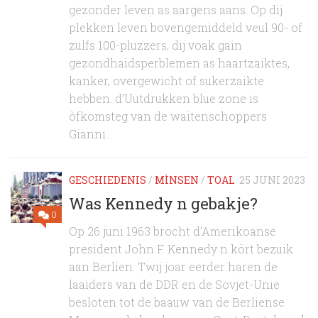
gezonder leven as aargens aans. Op dij
plekken leven bovengemiddeld veul 90- of
zulfs 100-pluzzers, dij voak gain
gezondhaidsperblemen as haartzaiktes,
kanker, overgewicht of sukerzaikte
hebben. d’Uutdrukken blue zone is
òfkomsteg van de waitenschoppers
Gianni...
GESCHIEDENIS
/
MÌNSEN
/
TOAL
25 JUNI 2023
Was Kennedy n gebakje?
0
Op 26 juni 1963 brocht d’Amerikoanse
president John F. Kennedy n kört bezuik
aan Berlien. Twij joar eerder haren de
laaiders van de DDR en de Sovjet-Unie
besloten tot de baauw van de Berliense