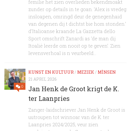
femilie het zien overlieden bekendmoakt
zunder op details in te goan. ‘Alex is vredeg
insloapen, omringd deur de genegenhaid
van degenen dij t dichtst bie hom stonden.’
d’Italioanse kraande La Gazzetta dello
Sport omschrift Zanardi as ‘de man dij
Itoalië leerde om nooit op te geven’. Zien
levensverhoal is n veurbeeld...
KUNST EN KULTUUR
/
MEZIEK
/
MÌNSEN
21 APRIL 2026
0
Jan Henk de Groot krigt de K.
ter Laanpries
Zanger-laidschriever Jan Henk de Groot is
uutroupen tot winnoar van de K. ter
Laanpries 2024/2025, veur zien