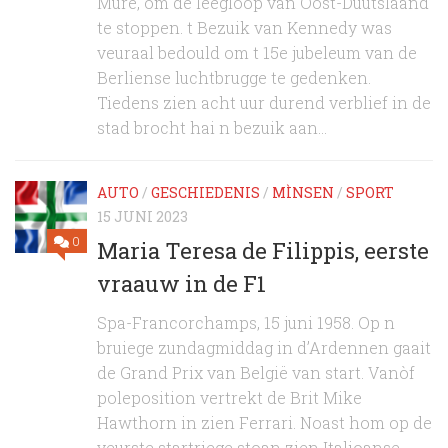
Mure, om de leegloop van Oost-Duutslaand
te stoppen. t Bezuik van Kennedy was
veuraal bedould om t 15e jubeleum van de
Berliense luchtbrugge te gedenken.
Tiedens zien acht uur durend verblief in de
stad brocht hai n bezuik aan...
AUTO
/
GESCHIEDENIS
/
MÌNSEN
/
SPORT
15 JUNI 2023
0
Maria Teresa de Filippis, eerste
vraauw in de F1
Spa-Francorchamps, 15 juni 1958. Op n
bruiege zundagmiddag in d’Ardennen gaait
de Grand Prix van België van start. Vanòf
poleposition vertrekt de Brit Mike
Hawthorn in zien Ferrari. Noast hom op de
veurste startriege stoan zien Italioanse