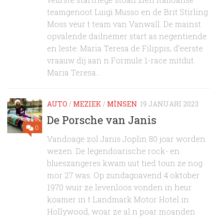
teamgenoot Luigi Musso en de Brit Stirling
Moss veur t team van Vanwall. De mainst
opvalende dailnemer start as negentiende
en leste: Maria Teresa de Filippis, d’eerste
vraauw dij aan n Formule 1-race mitdut.
Maria Teresa...
AUTO
/
MEZIEK
/
MÌNSEN
19 JANUARI 2023
De Porsche van Janis
0
Vandoage zol Janis Joplin 80 joar worden
wezen. De legendoarische rock- en
blueszangeres kwam uut tied toun ze nog
mor 27 was. Op zundagoavend 4 oktober
1970 wuir ze levenloos vonden in heur
koamer in t Landmark Motor Hotel in
Hollywood, woar ze al n poar moanden