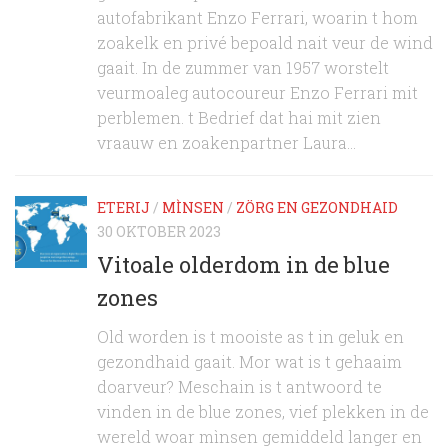
autofabrikant Enzo Ferrari, woarin t hom
zoakelk en privé bepoald nait veur de wind
gaait. In de zummer van 1957 worstelt
veurmoaleg autocoureur Enzo Ferrari mit
perblemen. t Bedrief dat hai mit zien
vraauw en zoakenpartner Laura...
ETERIJ
/
MÌNSEN
/
ZÖRG EN GEZONDHAID
30 OKTOBER 2023
Vitoale olderdom in de blue
zones
Old worden is t mooiste as t in geluk en
gezondhaid gaait. Mor wat is t gehaaim
doarveur? Meschain is t antwoord te
vinden in de blue zones, vief plekken in de
wereld woar mìnsen gemiddeld langer en