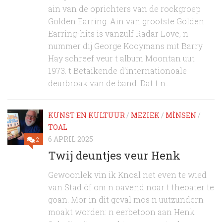
ain van de oprichters van de rockgroep
Golden Earring. Ain van grootste Golden
Earring-hits is vanzulf Radar Love, n
nummer dij George Kooymans mit Barry
Hay schreef veur t album Moontan uut
1973. t Betaikende d’internationoale
deurbroak van de band. Dat t n...
KUNST EN KULTUUR
/
MEZIEK
/
MÌNSEN
/
TOAL
6 APRIL 2025
2
Twij deuntjes veur Henk
Gewoonlek vin ik Knoal net even te wied
van Stad òf om n oavend noar t theoater te
goan. Mor in dit geval mos n uutzundern
moakt worden: n eerbetoon aan Henk