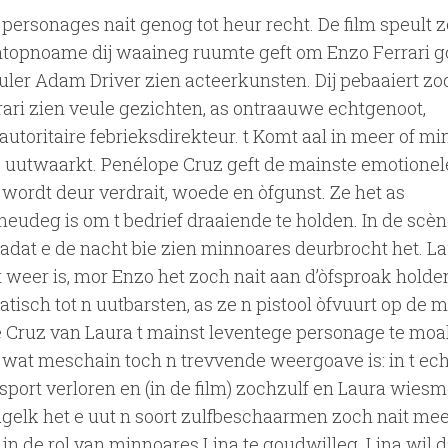
ersonages nait genog tot heur recht. De film speult z
ntopnoame dij waaineg ruumte geft om Enzo Ferrari g
peuler Adam Driver zien acteerkunsten. Dij pebaaiert z
rrari zien veule gezichten, as ontraauwe echtgenoot,
toritaire febrieksdirekteur. t Komt aal in meer of mi
p uutwaarkt. Penélope Cruz geft de mainste emotionel
rd wordt deur verdrait, woede en òfgunst. Ze het as
eudeg is om t bedrief draaiende te holden. In de scène
at e de nacht bie zien minnoares deurbrocht het. Lau
ijt weer is, mor Enzo het zoch nait aan d’òfsproak holde
ch tot n uutbarsten, as ze n pistool òfvuurt op de 
e Cruz van Laura t mainst leventege personage te moa
 wat meschain toch n trevvende weergoave is: in t ech
port verloren en (in de film) zochzulf en Laura wiesm
elk het e uut n soort zulfbeschaarmen zoch nait mee
n de rol van minnoares Lina te goudwilleg. Lina wil 