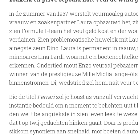
In de zummer van 1957 worstelt veurmoaleg autoco
vraauw en zoakenpartner Laura opbaauwd het, zit 
zien Formule 1-team het veul geld kost en der w
verdainen. Zien problemoatische huwelek mit Lau
ainegste zeun Dino. Laura is permanent in raauw, 
minnoares Lina Lardi, woarmit e n boetenechtelke
erkennen. Ondertied mout Enzo veuraal pebaaiern
winnen van de prestigieuze Mille Miglia lange-òfst
binnenstromen. Dij wedstried zel hom, nait veur t e
Bie de titel
Ferrari
zol je hoast as vanzulf verwachte
instantie bedould om n mement te belichten uut t 
den wel t belangriekste in zien leven leek te wezen
dat t op twij gedachten hinken gaait. Doar is pro
sikkom synoniem aan snelhaid, mor boeten d’autos