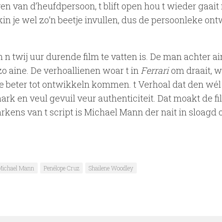
en van d’heufdpersoon, t blift open hou t wieder gaait
 kin je wel zo’n beetje invullen, dus de persoonleke on
n twij uur durende film te vatten is. De man achter a
 aine. De verhoallienen woar t in
Ferrari
om draait, 
e beter tot ontwikkeln kommen. t Verhoal dat den wél
rk en veul gevuil veur authenticiteit. Dat moakt de fi
rkens van t script is Michael Mann der nait in sloagd
Michael Mann
Penélope Cruz
Shailene Woodley