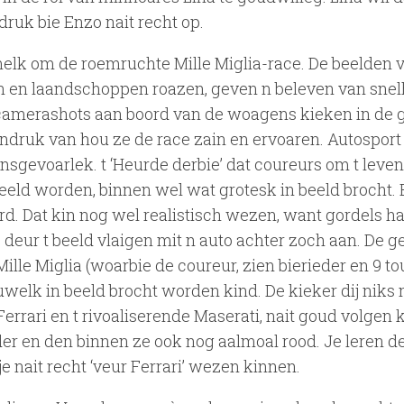
druk bie Enzo nait recht op.
noamelk om de roemruchte Mille Miglia-race. De beelden 
en en laandschoppen roazen, geven n beleven van snel
De camerashots aan boord van de woagens kieken in de 
ndruk van hou ze de race zain en ervoaren. Autosport 
ensgevoarlek. t ‘Heurde derbie’ dat coureurs om t leven
eld worden, binnen wel wat grotesk in beeld brocht. 
rd. Dat kin nog wel realistisch wezen, want gordels h
 deur t beeld vlaigen mit n auto achter zoch aan. De 
lle Miglia (woarbie de coureur, zien bierieder en 9 t
elk in beeld brocht worden kind. De kieker dij niks m
 Ferrari en t rivoaliserende Maserati, nait goud volgen 
der en den binnen ze ook nog aalmoal rood. Je leren de
 nait recht ‘veur Ferrari’ wezen kinnen.