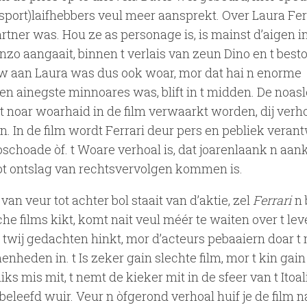
(sport)laifhebbers veul meer aansprekt. Over Laura Ferr
tner was. Hou ze as personage is, is mainst d’aigen in
nzo aangaait, binnen t verlais van zeun Dino en t best
uw aan Laura was dus ook woar, mor dat hai n enorme
en ainegste minnoares was, blift in t midden. De noasl
t noar woarhaid in de film verwaarkt worden, dij verh
n. In de film wordt Ferrari deur pers en pebliek vera
choade òf. t Woare verhoal is, dat joarenlaank n aan
ot ontslag van rechtsvervolgen kommen is.
van veur tot achter bol staait van d’aktie, zel
Ferrari
n 
he films kikt, komt nait veul méér te waiten over t le
op twij gedachten hinkt, mor d’acteurs pebaaiern doar t
heden in. t Is zeker gain slechte film, mor t kin gai
 mis mit, t nemt de kieker mit in de sfeer van t Itoal
beleefd wuir. Veur n òfgerond verhoal huif je de film n