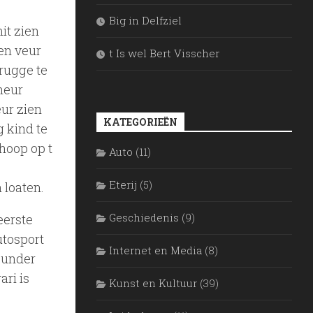
Big in Delfziel
it zien
en veur
t Is wel Bert Visscher
rugge te
heur
eur zien
KATEGORIEËN
 kind te
hoop op t
Auto
(11)
Eterij
(5)
 loaten.
Geschiedenis
(9)
eerste
utosport
Internet en Media
(8)
 zunder
ri is
Kunst en Kultuur
(39)