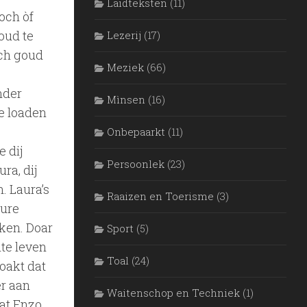
Laidteksten
(11)
och òf
oud te
Lezerij
(17)
och goud
Meziek
(66)
nder
Mìnsen
(16)
e loaden
Onbepaarkt
(11)
 dij
Persoonlek
(23)
ra, dij
n. Laura’s
Raaizen en Toerisme
(3)
mure
ken. Doar
Sport
(5)
te leven
Toal
(24)
oakt dat
r aan
Waitenschop en Techniek
(1)
dat Enzo