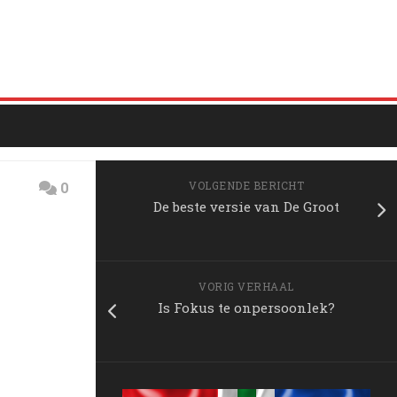
0
VOLGENDE BERICHT
De beste versie van De Groot
VORIG VERHAAL
Is Fokus te onpersoonlek?