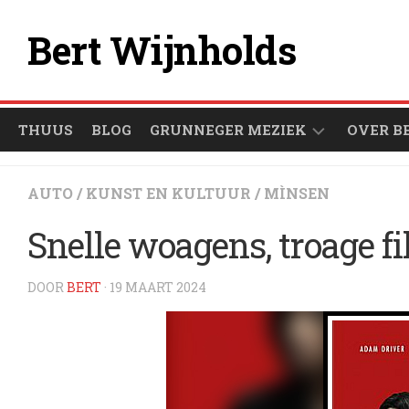
Ga
naar
Bert Wijnholds
de
inhoud
THUUS
BLOG
GRUNNEGER MEZIEK
OVER B
ÒFSPEULLIESTEN
AUTO
/
KUNST EN KULTUUR
/
MÌNSEN
GRUNNEGER
Snelle woagens, troage f
1000
ARTIESTEN
DOOR
BERT
· 19 MAART 2024