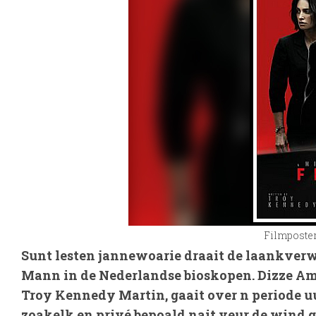
Filmposte
Sunt lesten jannewoarie draait de laankver
Mann in de Nederlandse bioskopen. Dizze Ame
Troy Kennedy Martin, gaait over n periode uu
zoakelk en privé bepoald nait veur de wind g