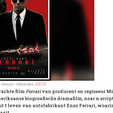
r
Ferrari
– òfbeelden:
NEON
wachte film
Ferrari
van producent en regisseur M
rikoanse biogroafische dramafilm, noar n scrip
t t leven van autofabrikant Enzo Ferrari, woari
aait.