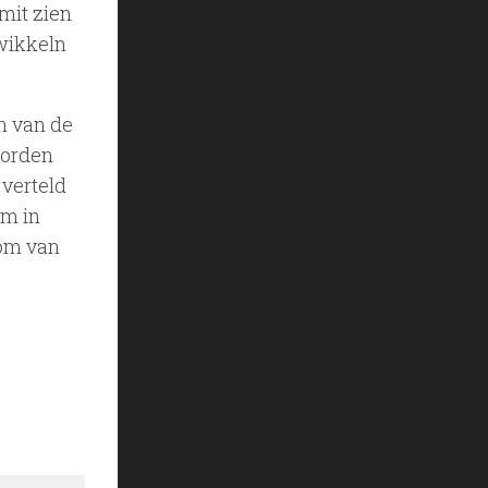
 mit zien
twikkeln
in van de
worden
 verteld
lm in
 om van