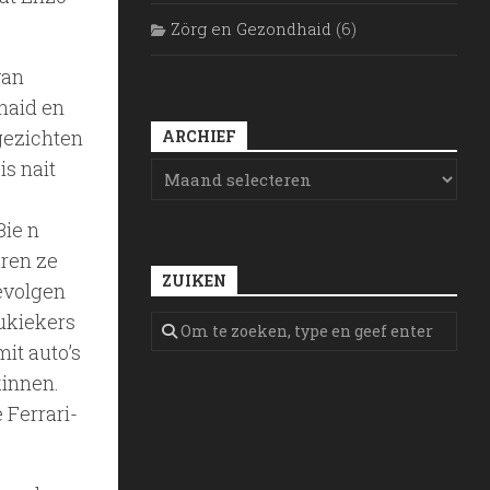
Zörg en Gezondhaid
(6)
van
haid en
gezichten
ARCHIEF
is nait
Bie n
aren ze
ZUIKEN
gevolgen
oukiekers
it auto’s
kinnen.
 Ferrari-