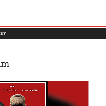
ERT
ilm