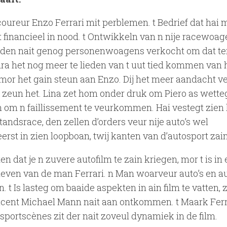
ureur Enzo Ferrari mit perblemen. t Bedrief dat hai m
financieel in nood. t Ontwikkeln van n nije racewoag
orden nait genog personenwoagens verkocht om dat te
ra het nog meer te lieden van t uut tied kommen van 
mor het gain steun aan Enzo. Dij het meer aandacht v
 zeun het. Lina zet hom onder druk om Piero as wetteg
 om n faillissement te veurkommen. Hai vestegt zien 
andsrace, den zellen d’orders veur nije auto’s wel
erst in zien loopboan, twij kanten van d’autosport zain
n dat je n zuvere autofilm te zain kriegen, mor t is in 
leven van de man Ferrari. n Man woarveur auto’s en a
. t Is lasteg om baaide aspekten in ain film te vatten,
ducent Michael Mann nait aan ontkommen. t Maark Ferra
portscènes zit der nait zoveul dynamiek in de film.