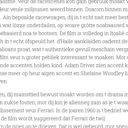
ealisme. Veur de racescènes kon gain gebruuk moakt
deur veule miljounen weerd binnen. Doarom binnen mo
. Ain bepoalde racewoagen, dij in t echt nait meer bes
n wat lözze onderdailen, op woare grötte noabaauwd 
aaierd noa te bootsen. De film is volledeg in Itoalië
 in t echt òfspeuld het. d’Haile aanklaiden oademt de
Italioans proat, wat t authentieke gevuil meschain verg
ilm veur n groter pebliek interessant te moaken. Mor
mde accenten holden kind. Adam Driver zien accent k
se meer op heur aigen accent en Shelaine Woodley li
ven.
outen, dij mainsttied bewust moakt worden om t drama in
 zukse fouten, mor dij kin je allenneg zain as je t woa
lissement veur Ferrari. In de joaren 1960 is t bedrief w
 de film wordt suggereerd dat Ferrari de twij
e pries op te drieven. Dat is wel gebeurd, mor speul