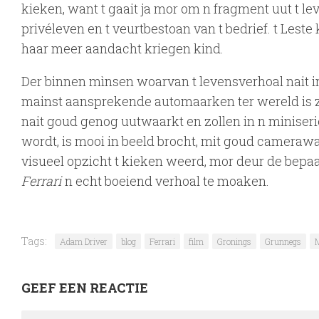
kieken, want t gaait ja mor om n fragment uut t lev
privéleven en t veurtbestoan van t bedrief. t Leste
haar meer aandacht kriegen kind.
Der binnen mìnsen woarvan t levensverhoal nait in 
mainst aansprekende automaarken ter wereld is zo
nait goud genog uutwaarkt en zollen in n miniseri
wordt, is mooi in beeld brocht, mit goud camerawaa
visueel opzicht t kieken weerd, mor deur de bepaa
Ferrari
n echt boeiend verhoal te moaken.
Tags:
Adam Driver
blog
Ferrari
film
Gronings
Grunnegs
GEEF EEN REACTIE