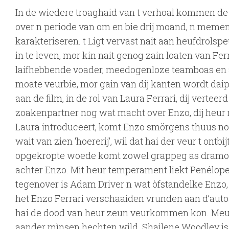
In de wiedere troaghaid van t verhoal kommen de p
over n periode van om en bie drij moand, n meme
karakteriseren. t Ligt vervast nait aan heufdrols
in te leven, mor kin nait genog zain loaten van Fe
laifhebbende voader, meedogenloze teamboas en au
moate veurbie, mor gain van dij kanten wordt dai
aan de film, in de rol van Laura Ferrari, dij vertee
zoakenpartner nog wat macht over Enzo, dij heur n
Laura introduceert, komt Enzo smörgens thuus noad
wait van zien ‘hoererij’, wil dat hai der veur t ontb
opgekropte woede komt zowel grappeg as dramoatis
achter Enzo. Mit heur temperament liekt Penélop
tegenover is Adam Driver n wat òfstandelke Enzo,
het Enzo Ferrari verschaaiden vrunden aan d’autos
hai de dood van heur zeun veurkommen kon. Meug
aander mìnsen hechten wild. Shailene Woodley is i