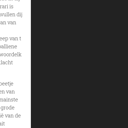
ari is
vullen dij
oan van
eep van t
oalliene
ntwoordelk
klacht
beetje
ven van
 mainste
n grode
ië van de
ait