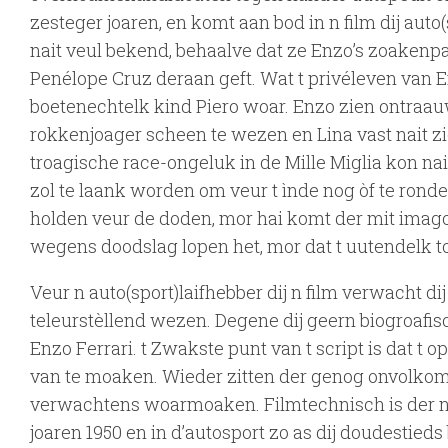
zesteger joaren, en komt aan bod in n film dij auto
nait veul bekend, behaalve dat ze Enzo’s zoakenpar
Penélope Cruz deraan geft. Wat t privéleven van E
boetenechtelk kind Piero woar. Enzo zien ontraa
rokkenjoager scheen te wezen en Lina vast nait zi
troagische race-ongeluk in de Mille Miglia kon nai
zol te laank worden om veur t ìnde nog òf te ronde
holden veur de doden, mor hai komt der mit imagos
wegens doodslag lopen het, mor dat t uutendelk t
Veur n auto(sport)laifhebber dij n film verwacht dij 
teleurstèllend wezen. Degene dij geern biogroafisc
Enzo Ferrari. t Zwakste punt van t script is dat t 
van te moaken. Wieder zitten der genog onvolkomen
verwachtens woarmoaken. Filmtechnisch is der niks
joaren 1950 en in d’autosport zo as dij doudestieds 