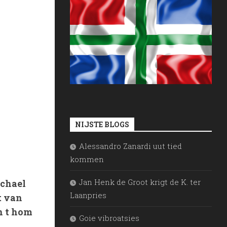
NIJSTE BLOGS
Alessandro Zanardi uut tied
kommen
Jan Henk de Groot krigt de K. ter
ichael
Laanpries
t van
n t hom
Goie vibroatsies