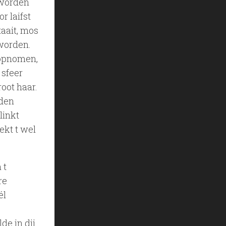
 worden
r laifst
taait, mos
worden.
 opnomen,
 sfeer
root haar.
 den
linkt
ekt t wel
 t
re
él
de in dij