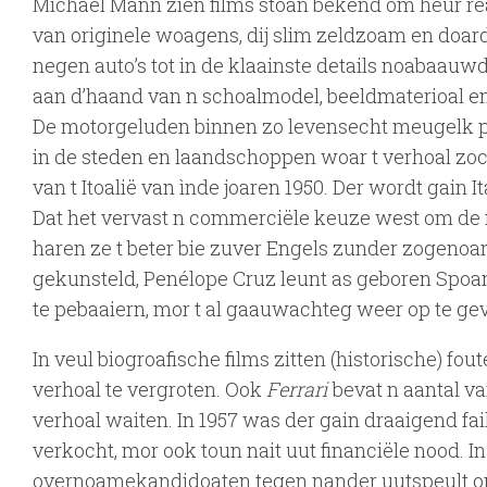
Michael Mann zien films stoan bekend om heur r
van originele woagens, dij slim zeldzoam en doar
negen auto’s tot in de klaainste details noabaauwd
aan d’haand van n schoalmodel, beeldmaterioal e
De motorgeluden binnen zo levensecht meugelk peb
in de steden en laandschoppen woar t verhoal zoch
van t Itoalië van ìnde joaren 1950. Der wordt gain 
Dat het vervast n commerciële keuze west om de f
haren ze t beter bie zuver Engels zunder zogenoa
gekunsteld, Penélope Cruz leunt as geboren Spoan
te pebaaiern, mor t al gaauwachteg weer op te ge
In veul biogroafische films zitten (historische) f
verhoal te vergroten. Ook
Ferrari
bevat n aantal van
verhoal waiten. In 1957 was der gain draaigend fail
verkocht, mor ook toun nait uut financiële nood. In
overnoamekandidoaten tegen nander uutspeult om d