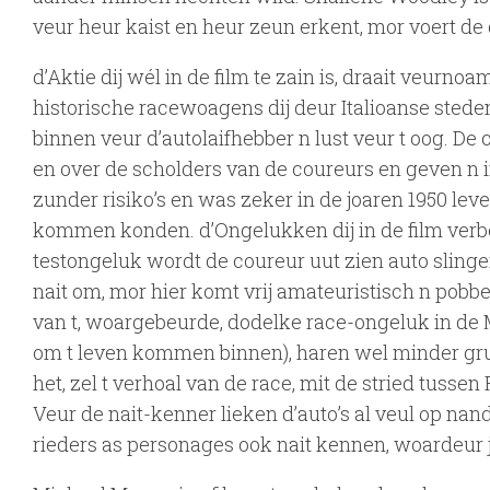
veur heur kaist en heur zeun erkent, mor voert de 
d’Aktie dij wél in de film te zain is, draait veur
historische racewoagens dij deur Italioanse sted
binnen veur d’autolaifhebber n lust veur t oog. 
en over de scholders van de coureurs en geven n i
zunder risiko’s en was zeker in de joaren 1950 lev
kommen konden. d’Ongelukken dij in de film verbe
testongeluk wordt de coureur uut zien auto slinge
nait om, mor hier komt vrij amateuristisch n pobbe
van t, woargebeurde, dodelke race-ongeluk in de Mi
om t leven kommen binnen), haren wel minder gruw
het, zel t verhoal van de race, mit de stried tussen
Veur de nait-kenner lieken d’auto’s al veul op nan
rieders as personages ook nait kennen, woardeur je