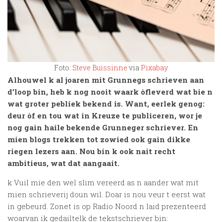
Foto:
Steve Buissinne
via
Pixabay
Alhouwel k al joaren mit Grunnegs schrieven aan
d’loop bin, heb k nog nooit waark òfleverd wat bie n
wat groter pebliek bekend is. Want, eerlek genog:
deur òf en tou wat in Kreuze te publiceren, wor je
nog gain haile bekende Grunneger schriever. En
mien blogs trekken tot zowied ook gain dikke
riegen lezers aan. Nou bin k ook nait recht
ambitieus, wat dat aangaait.
k Vuil mie den wel slim vereerd as n aander wat mit
mien schrieverij doun wil. Doar is nou veur t eerst wat
in gebeurd. Zonet is op Radio Noord n laid prezenteerd
woarvan ik gedailtelk de tekstschriever bin: