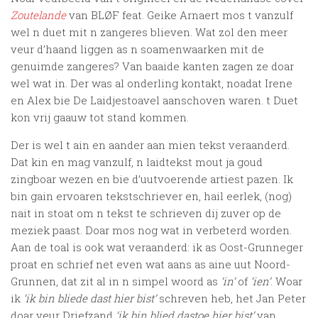
Zoutelande
van BLØF feat. Geike Arnaert mos t vanzulf
wel n duet mit n zangeres blieven. Wat zol den meer
veur d’haand liggen as n soamenwaarken mit de
genuimde zangeres? Van baaide kanten zagen ze doar
wel wat in. Der was al onderling kontakt, noadat Irene
en Alex bie De Laidjestoavel aanschoven waren. t Duet
kon vrij gaauw tot stand kommen.
Der is wel t ain en aander aan mien tekst veraanderd.
Dat kin en mag vanzulf, n laidtekst mout ja goud
zingboar wezen en bie d’uutvoerende artiest pazen. Ik
bin gain ervoaren tekstschriever en, hail eerlek, (nog)
nait in stoat om n tekst te schrieven dij zuver op de
meziek paast. Doar mos nog wat in verbeterd worden.
Aan de toal is ook wat veraanderd: ik as Oost-Grunneger
proat en schrief net even wat aans as aine uut Noord-
Grunnen, dat zit al in n simpel woord as
‘in’
of
‘ien’
. Woar
ik
‘ik bin bliede dast hier bist’
schreven heb, het Jan Peter
doar veur Driefzand
‘ik bin blied dastoe hier bist’
van