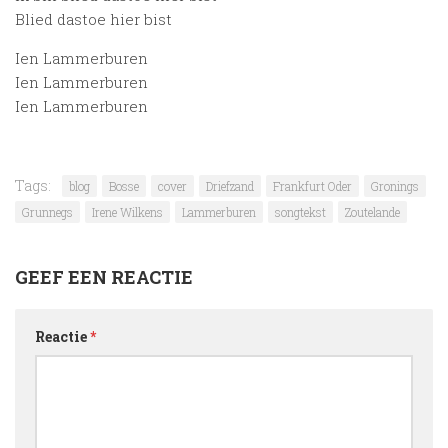
Blied dastoe hier bist
Ien Lammerburen
Ien Lammerburen
Ien Lammerburen
Tags:
blog
Bosse
cover
Driefzand
Frankfurt Oder
Gronings
Grunnegs
Irene Wilkens
Lammerburen
songtekst
Zoutelande
GEEF EEN REACTIE
Reactie
*