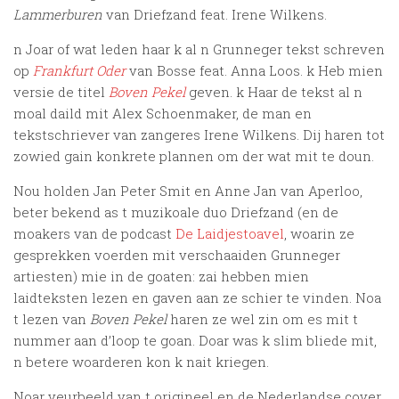
Lammerburen
van Driefzand feat. Irene Wilkens.
n Joar of wat leden haar k al n Grunneger tekst schreven
op
Frankfurt Oder
van Bosse feat. Anna Loos. k Heb mien
versie de titel
Boven Pekel
geven. k Haar de tekst al n
moal daild mit Alex Schoenmaker, de man en
tekstschriever van zangeres Irene Wilkens. Dij haren tot
zowied gain konkrete plannen om der wat mit te doun.
Nou holden Jan Peter Smit en Anne Jan van Aperloo,
beter bekend as t muzikoale duo Driefzand (en de
moakers van de podcast
De Laidjestoavel
, woarin ze
gesprekken voerden mit verschaaiden Grunneger
artiesten) mie in de goaten: zai hebben mien
laidteksten lezen en gaven aan ze schier te vinden. Noa
t lezen van
Boven Pekel
haren ze wel zin om es mit t
nummer aan d’loop te goan. Doar was k slim bliede mit,
n betere woarderen kon k nait kriegen.
Noar veurbeeld van t origineel en de Nederlandse cover