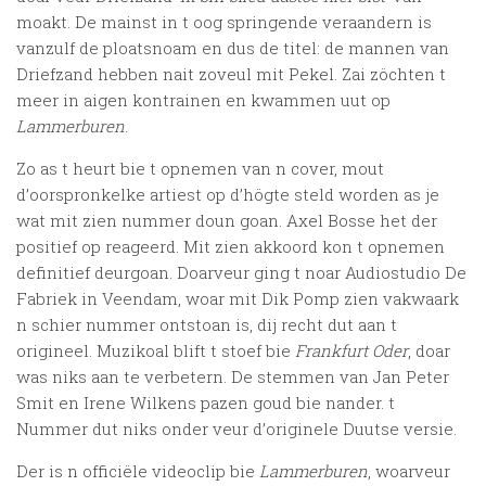
moakt. De mainst in t oog springende veraandern is
vanzulf de ploatsnoam en dus de titel: de mannen van
Driefzand hebben nait zoveul mit Pekel. Zai zöchten t
meer in aigen kontrainen en kwammen uut op
Lammerburen
.
Zo as t heurt bie t opnemen van n cover, mout
d’oorspronkelke artiest op d’högte steld worden as je
wat mit zien nummer doun goan. Axel Bosse het der
positief op reageerd. Mit zien akkoord kon t opnemen
definitief deurgoan. Doarveur ging t noar Audiostudio De
Fabriek in Veendam, woar mit Dik Pomp zien vakwaark
n schier nummer ontstoan is, dij recht dut aan t
origineel. Muzikoal blift t stoef bie
Frankfurt Oder
, doar
was niks aan te verbetern. De stemmen van Jan Peter
Smit en Irene Wilkens pazen goud bie nander. t
Nummer dut niks onder veur d’originele Duutse versie.
Der is n officiële videoclip bie
Lammerburen
, woarveur