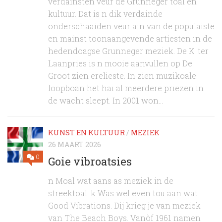
verdainsten veur de Grunneger toal en
kultuur. Dat is n dik verdainde
onderschaaiden veur ain van de populaiste
en mainst toonaangevende artiesten in de
hedendoagse Grunneger meziek. De K. ter
Laanpries is n mooie aanvullen op De
Groot zien erelieste. In zien muzikoale
loopboan het hai al meerdere priezen in
de wacht sleept. In 2001 won...
KUNST EN KULTUUR
/
MEZIEK
26 MAART 2026
0
Goie vibroatsies
n Moal wat aans as meziek in de
streektoal. k Was wel even tou aan wat
Good Vibrations. Dij krieg je van meziek
van The Beach Boys. Vanòf 1961 namen