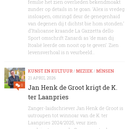
femilie het zien overlieden bekendmoakt
zunder op details in te goan. ‘Alex is vredeg
insloapen, omringd deur de genegenhaid
van degenen dij t dichtst bie hom stonden.’
d’Italioanse kraande La Gazzetta dello
Sport omschrift Zanardi as ‘de man dij
Itoalië leerde om nooit op te geven’. Zien
levensverhoal is n veurbeeld...
KUNST EN KULTUUR
/
MEZIEK
/
MÌNSEN
21 APRIL 2026
0
Jan Henk de Groot krigt de K.
ter Laanpries
Zanger-laidschriever Jan Henk de Groot is
uutroupen tot winnoar van de K. ter
Laanpries 2024/2025, veur zien