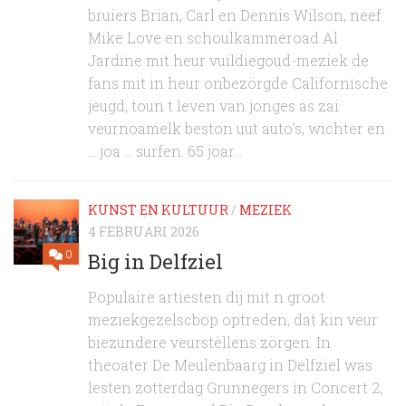
bruiers Brian, Carl en Dennis Wilson, neef
Mike Love en schoulkammeroad Al
Jardine mit heur vuildiegoud-meziek de
fans mit in heur onbezörgde Californische
jeugd, toun t leven van jonges as zai
veurnoamelk beston uut auto’s, wichter en
… joa … surfen. 65 joar...
KUNST EN KULTUUR
/
MEZIEK
4 FEBRUARI 2026
0
Big in Delfziel
Populaire artiesten dij mit n groot
meziekgezelscbop optreden, dat kin veur
biezundere veurstèllens zörgen. In
theoater De Meulenbaarg in Delfziel was
lesten zotterdag Grunnegers in Concert 2,