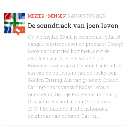
MEZIEK
/
MÌNSEN
6 AUGUSTUS 2025
De soundtrack van joen leven
0
Op woensdag 23 juli is componist, gitarist,
zanger, tekstschriever en producer George
Kooymans uut tied kommen, deur de
gevolgen van ALS. Hai was 77 joar.
Kooymans was vanzulf veuraal bekend as
ain van de oprichters van de rockgroep
Golden Earring. Ain van grootste Golden
Earring-hits is vanzulf Radar Love, n
nummer dij George Kooymans mit Barry
Hay schreef veur t album Moontan uut
1973. t Betaikende d’internationoale
deurbroak van de band. Dat t n...