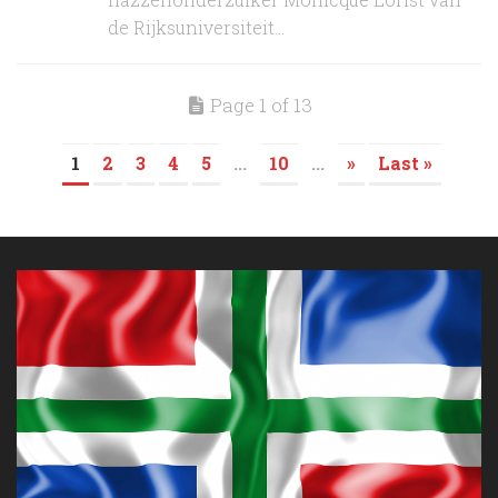
de Rijksuniversiteit...
Page 1 of 13
1
2
3
4
5
...
10
...
»
Last »