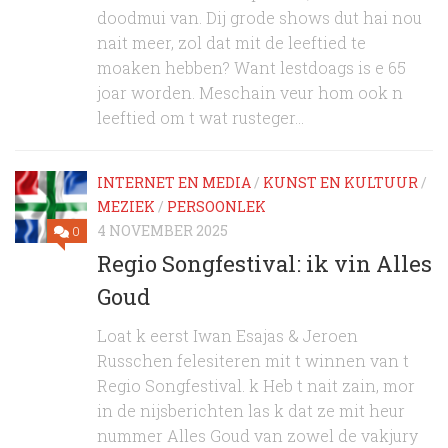
doodmui van. Dij grode shows dut hai nou
nait meer, zol dat mit de leeftied te
moaken hebben? Want lestdoags is e 65
joar worden. Meschain veur hom ook n
leeftied om t wat rusteger...
INTERNET EN MEDIA
/
KUNST EN KULTUUR
/
MEZIEK
/
PERSOONLEK
4 NOVEMBER 2025
0
Regio Songfestival: ik vin Alles
Goud
Loat k eerst Iwan Esajas & Jeroen
Russchen felesiteren mit t winnen van t
Regio Songfestival. k Heb t nait zain, mor
in de nijsberichten las k dat ze mit heur
nummer Alles Goud van zowel de vakjury