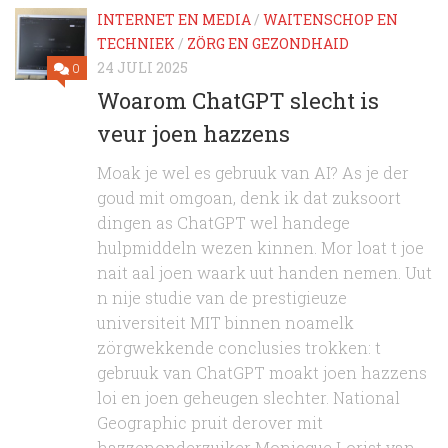
INTERNET EN MEDIA
/
WAITENSCHOP EN
TECHNIEK
/
ZÖRG EN GEZONDHAID
24 JULI 2025
0
Woarom ChatGPT slecht is
veur joen hazzens
Moak je wel es gebruuk van AI? As je der
goud mit omgoan, denk ik dat zuksoort
dingen as ChatGPT wel handege
hulpmiddeln wezen kinnen. Mor loat t joe
nait aal joen waark uut handen nemen. Uut
n nije studie van de prestigieuze
universiteit MIT binnen noamelk
zörgwekkende conclusies trokken: t
gebruuk van ChatGPT moakt joen hazzens
loi en joen geheugen slechter. National
Geographic pruit derover mit
hazzenonderzuiker Monicque Lorist van