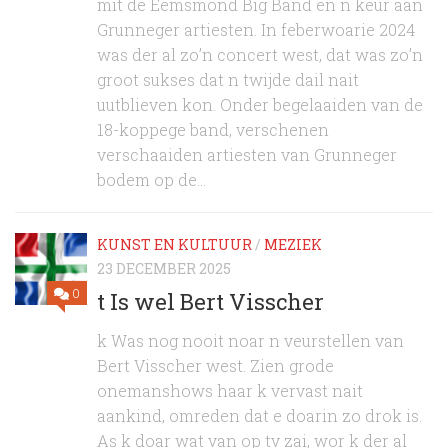
mit de Eemsmond Big Band en n keur aan
Grunneger artiesten. In feberwoarie 2024
was der al zo’n concert west, dat was zo’n
groot sukses dat n twijde dail nait
uutblieven kon. Onder begelaaiden van de
18-koppege band, verschenen
verschaaiden artiesten van Grunneger
bodem op de...
KUNST EN KULTUUR
/
MEZIEK
23 DECEMBER 2025
0
t Is wel Bert Visscher
k Was nog nooit noar n veurstellen van
Bert Visscher west. Zien grode
onemanshows haar k vervast nait
aankind, omreden dat e doarin zo drok is.
As k doar wat van op tv zai, wor k der al