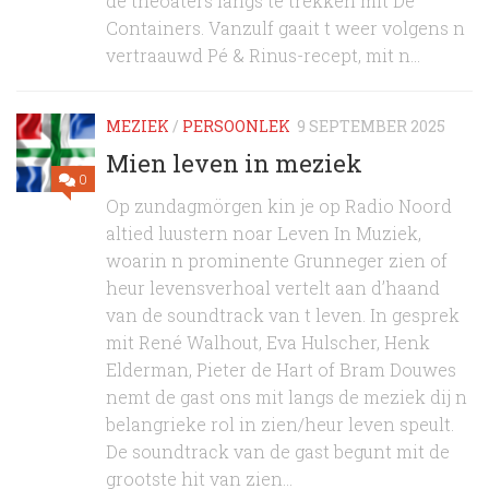
de theoaters langs te trekken mit De
Containers. Vanzulf gaait t weer volgens n
vertraauwd Pé & Rinus-recept, mit n...
MEZIEK
/
PERSOONLEK
9 SEPTEMBER 2025
Mien leven in meziek
0
Op zundagmörgen kin je op Radio Noord
altied luustern noar Leven In Muziek,
woarin n prominente Grunneger zien of
heur levensverhoal vertelt aan d’haand
van de soundtrack van t leven. In gesprek
mit René Walhout, Eva Hulscher, Henk
Elderman, Pieter de Hart of Bram Douwes
nemt de gast ons mit langs de meziek dij n
belangrieke rol in zien/heur leven speult.
De soundtrack van de gast begunt mit de
grootste hit van zien...