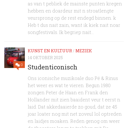
as van t pebliek de mainste punten kregen
hebben en doardeur mit n stroatlengte
veursprong op de rest endegd binnen. k
Heb t dus nait zain, want ik kiek nait noar
songfestivals. Ik begriep nait...
KUNST EN KULTUUR
/
MEZIEK
14 OKTOBER 2025
0
Studenticonisch
Ons iconische muzikoale duo Pé & Rinus
het weer es wat te vieren. Begun 1980
zongen Peter de Haan en Frank den
Hollander mit zien baaident veur t eerst n
laid. Dat akkedaaierde zo goud, dat ze 45
joar loater nog mit net zoveul lol optreden
en laidjes moaken. Reden genog om weer