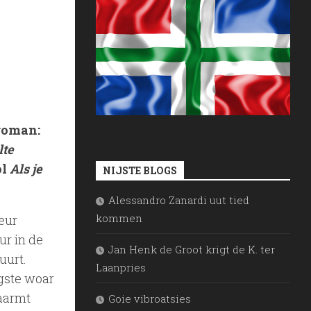
 roman:
lte
ol
Als je
NIJSTE BLOGS
Alessandro Zanardi uut tied
kommen
heur
ur in de
Jan Henk de Groot krigt de K. ter
uurt.
Laanpries
gste woar
faarmt
Goie vibroatsies