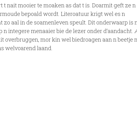
 t nait mooier te moaken as dat t is. Doarmit geft ze n
armoude bepoald wordt. Literoatuur krigt wel es n
t zo aal in de soamenleven speult. Dit onderwaarp is 
 n integere menaaier bie de lezer onder d’aandacht.
A
it overbruggen, mor kin wel biedroagen aan n beetje
ons welvoarend laand.