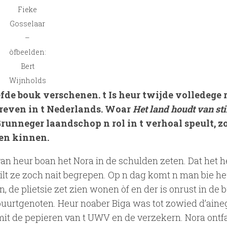
Fieke
Gosselaar
–
òfbeelden:
Bert
Wijnholds
fde bouk verschenen. t Is heur twijde volledege
chreven in t Nederlands. Woar
Het land houdt van sti
Grunneger laandschop n rol in t verhoal speult, z
len kinnen.
van heur boan het Nora in de schulden zeten. Dat het 
lt ze zoch nait begrepen. Op n dag komt n man bie he
 de plietsie zet zien wonen òf en der is onrust in de b
buurtgenoten. Heur noaber Biga was tot zowied d’aine
mit de pepieren van t UWV en de verzekern. Nora ont