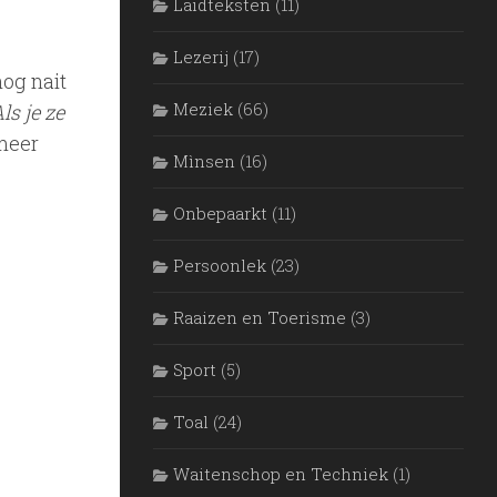
Laidteksten
(11)
Lezerij
(17)
nog nait
Meziek
(66)
ls je ze
 meer
Mìnsen
(16)
Onbepaarkt
(11)
Persoonlek
(23)
Raaizen en Toerisme
(3)
Sport
(5)
Toal
(24)
Waitenschop en Techniek
(1)