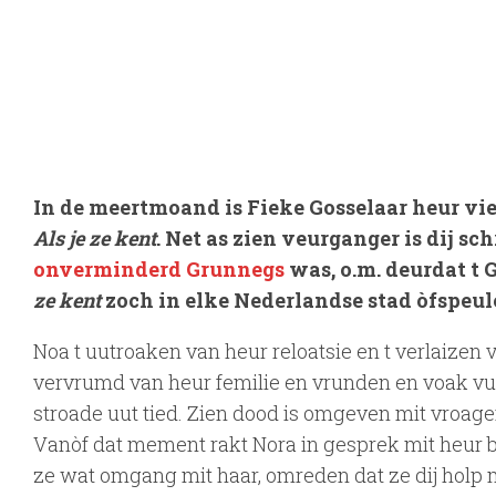
In de meertmoand is Fieke Gosselaar heur vie
Als je ze kent
. Net as zien veurganger is dij s
onverminderd Grunnegs
was, o.m. deurdat t 
ze kent
zoch in elke Nederlandse stad òfspeu
Noa t uutroaken van heur reloatsie en t verlaizen 
vervrumd van heur femilie en vrunden en voak vui
stroade uut tied. Zien dood is omgeven mit vroagen,
Vanòf dat mement rakt Nora in gesprek mit heur 
ze wat omgang mit haar, omreden dat ze dij holp 