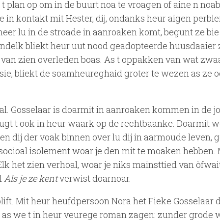
 t plan op om in de buurt noa te vroagen of aine n no
ze in kontakt mit Hester, dij, ondanks heur aigen perbl
t meer lu in de stroade in aanroaken komt, begunt ze bie
ndelk bliekt heur uut nood geadopteerde huusdaaier z
l van zien overleden boas. As t oppakken van wat zwa
ie, bliekt de soamheureghaid groter te wezen as ze o
al. Gosselaar is doarmit in aanroaken kommen in de j
ugt t ook in heur waark op de rechtbaanke. Doarmit w
 dij der voak binnen over lu dij in aarmoude leven, g
 socioal isolement woar je den mit te moaken hebben. 
lk het zien verhoal, woar je niks mainsttied van òfwai
l
Als je ze kent
verwist doarnoar.
ift. Mit heur heufdpersoon Nora het Fieke Gosselaar 
n as we t in heur veurege roman zagen: zunder grode