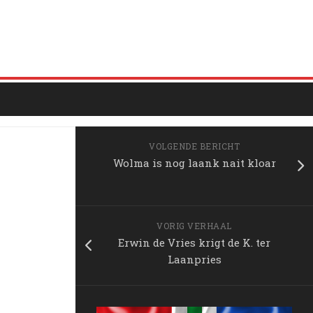
VOLGENDE BERICHT
Wolma is nog laank nait kloar
VORIG VERHAAL
Erwin de Vries krigt de K. ter
Laanpries