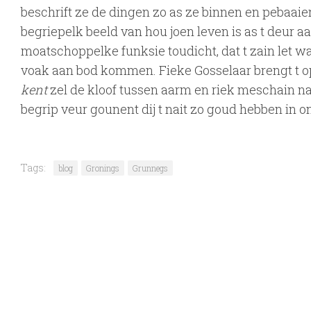
beschrift ze de dingen zo as ze binnen en pebaaiert
begriepelk beeld van hou joen leven is as t deur a
moatschoppelke funksie toudicht, dat t zain let wa
voak aan bod kommen. Fieke Gosselaar brengt t op
kent
zel de kloof tussen aarm en riek meschain na
begrip veur gounent dij t nait zo goud hebben in 
Tags:
blog
Gronings
Grunnegs