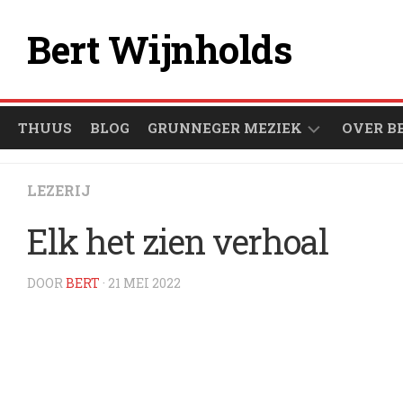
Ga
naar
Bert Wijnholds
de
inhoud
THUUS
BLOG
GRUNNEGER MEZIEK
OVER B
ÒFSPEULLIESTEN
LEZERIJ
GRUNNEGER
Elk het zien verhoal
1000
ARTIESTEN
DOOR
BERT
· 21 MEI 2022