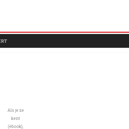
ERT
Als je ze
kent
(ebook),