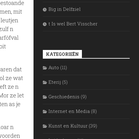
abestoande
Big in Delfziel
emen, mit
 leutjen
t Is wel Bert Visscher
ulf n
arfòfval
oit
KATEGORIEËN
Auto
(11)
oaren dat
ol ze wat
Eterij
(5)
eft ze n
Mor ze let
Geschiedenis
(9)
ten as je
Internet en Media
(8)
Kunst en Kultuur
(39)
doar n
 woorden