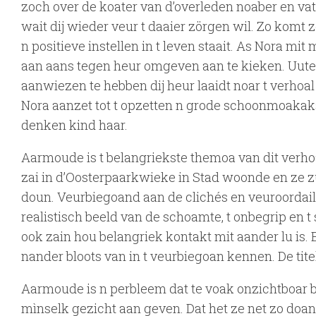
zoch over de koater van d’overleden noaber en vat
wait dij wieder veur t daaier zörgen wil. Zo komt 
n positieve instellen in t leven staait. As Nora mi
aan aans tegen heur omgeven aan te kieken. Uute
aanwiezen te hebben dij heur laaidt noar t verhoa
Nora aanzet tot t opzetten n grode schoonmoakaks
denken kind haar.
Aarmoude is t belangriekste themoa van dit verho
zai in d’Oosterpaarkwieke in Stad woonde en ze z
doun. Veurbiegoand aan de clichés en veuroordailen
realistisch beeld van de schoamte, t onbegrip en t
ook zain hou belangriek kontakt mit aander lu is. E
nander bloots van in t veurbiegoan kennen. De tite
Aarmoude is n perbleem dat te voak onzichtboar bl
mìnselk gezicht aan geven. Dat het ze net zo doa