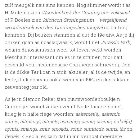
zulf meugelk nait ains kennen. Nog slimmer wordt t as
H. Molema zien
Woordenboek der Groningsche volkstaal
of P. Boeles zien
Idioticon Groninganum – vergelijkend
woordenboek van den Groningschen tongval
op batterij
kommen. Dij bouken stammen al uut de 19e aiw. As je dij
bruken goan as noaslagwaark, wordt t net
Jurassic Park
,
woarin dinosaurussen weer tot leven wekt worden.
Meschain interessant om es in te strunen, mor nait
geschikt veur hedendoagse Grunneger schrieverij. Den
is de dikke Ter Loan n stuk ‘aktueler’, al is de twijde, en
leste, druk doarvan ook alweer van 1952 en dus sikkom
zeuventeg joar old.
As je in Siemon Reker zien buutswoordenboukje n
Grunneger woord zuiken veur t Nederlandse ‘soms’,
krieg je n haile riege woorden:
aaltemet(s), aaltemit,
admis, altmangs, altmets, asmangs, asmis, assmis, enkel(d),
opmis, smangs, smis, smoads, soms, sumtieds, sums, tès
en
tiedels
. k Heb al es zain dat in ain verhoal meerdere