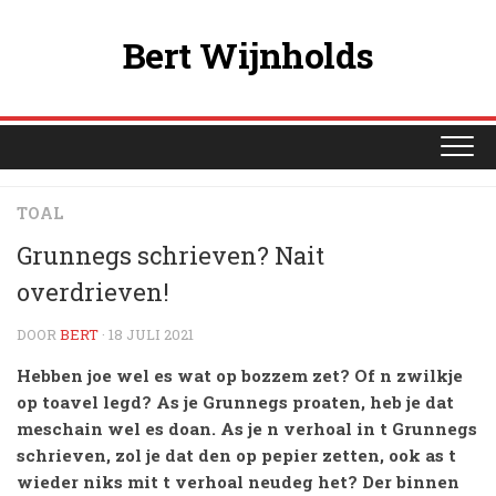
Ga
naar
Bert Wijnholds
de
inhoud
TOAL
Grunnegs schrieven? Nait
overdrieven!
DOOR
BERT
· 18 JULI 2021
Hebben joe wel es wat op bozzem zet? Of n zwilkje
op toavel legd? As je Grunnegs proaten, heb je dat
meschain wel es doan. As je n verhoal in t Grunnegs
schrieven, zol je dat den op pepier zetten, ook as t
wieder niks mit t verhoal neudeg het? Der binnen