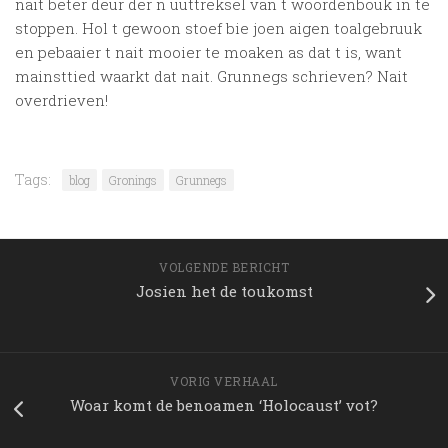
nait beter deur der n uuttreksel van t woordenbouk in te
stoppen. Hol t gewoon stoef bie joen aigen toalgebruuk
en pebaaier t nait mooier te moaken as dat t is, want
mainsttied waarkt dat nait. Grunnegs schrieven? Nait
overdrieven!
Tags:
blog
Gronings
Grunnegs
VOLGENDE BERICHT
Josien het de toukomst
VORIG VERHAAL
Woar komt de benoamen ‘Holocaust’ vot?