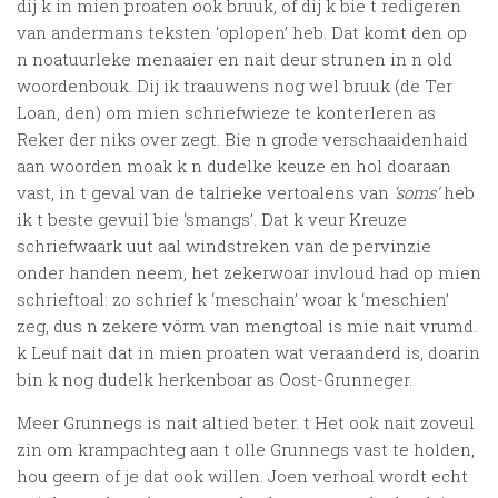
dij k in mien proaten ook bruuk, of dij k bie t redigeren
van andermans teksten ‘oplopen’ heb. Dat komt den op
n noatuurleke menaaier en nait deur strunen in n old
woordenbouk. Dij ik traauwens nog wel bruuk (de Ter
Loan, den) om mien schriefwieze te konterleren as
Reker der niks over zegt. Bie n grode verschaaidenhaid
aan woorden moak k n dudelke keuze en hol doaraan
vast, in t geval van de talrieke vertoalens van
‘soms’
heb
ik t beste gevuil bie ‘smangs’. Dat k veur Kreuze
schriefwaark uut aal windstreken van de pervinzie
onder handen neem, het zekerwoar invloud had op mien
schrieftoal: zo schrief k ‘meschain’ woar k ‘meschien’
zeg, dus n zekere vörm van mengtoal is mie nait vrumd.
k Leuf nait dat in mien proaten wat veraanderd is, doarin
bin k nog dudelk herkenboar as Oost-Grunneger.
Meer Grunnegs is nait altied beter. t Het ook nait zoveul
zin om krampachteg aan t olle Grunnegs vast te holden,
hou geern of je dat ook willen. Joen verhoal wordt echt