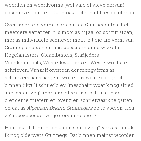
woorden en woordvörms (wel vare of vieve dervan)
opschreven binnen. Dat moakt t der nait leesboarder op.
Over meerdere vörms sproken: de Grunneger toal het
meerdere varianten. t Is mooi as dij aal op schrift stoan,
mor as individuele schriever mout je t bie ain vörm van
Grunnegs holden en nait pebaaiern om òfwizzelnd
Hogelandsters, Oldambtsters, Stadjeders,
Veenkelonioals, Westerkwartiers en Westerwolds te
schrieven. Vanzulf ontstoan der mengvörms as
schrievers aans aargens wonen as woar ze opgruid
binnen (ikzulf schrief biev. ‘meschain’ woar k nog altied
‘meschien’ zeg), mor aine bleek in stoat t aal in de
blender te mietern en over zien schriefwaark te gaiten
en dat as
Algemain Bekìnd Grunnegers
op te voeren. Hou
zo’n toezeboudel wil je dervan hebben?
Hou liekt dat mit mien aigen schrieverij? Vervast bruuk
ik nog olderwets Grunnegs. Dat binnen mainst woorden