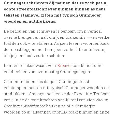
Grunneger schrievers dij mainen dat ze zoch pas n
echte streektoalschriever nuimen kinnen as heur
teksten stampvol zitten mit typisch Grunneger
woorden en uutdrukkens.
De bedoulen van schrieven is benoam om n verhoal
over te brengen en nait om joen toalkennis – van welke
toal den ook – te etaleren. As joen lezer n woordenbouk
der noast leggen mout om joen verhoal te ontsievern,
bin je joen doul veurbie schoten.
In mien redaksiewaark veur
Kreuze
kom k meerdere
veurbeelden van overmoateg Grunnegs tegen.
Gounent mainen dus dat je n Grunneger tekst
volstampen mouten mit typisch Grunneger woorden en
uutdrukkens. Smangs moaken ze der Expeditie Ter Loan
van: uut de daipste krochten van K. ter Laan zien
Nieuw
Groninger Woordenboek
duken ze olle Grunneger
woorden op dij allaank in onbruuk roakt binnen en dij ze