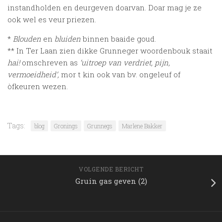
instandholden en deurgeven doarvan. Doar mag je ze
ook wel es veur priezen.
*
Blouden
en
bluiden
binnen baaide goud.
** In Ter Laan zien dikke Grunneger woordenbouk staait
hai!
omschreven as
‘uitroep van verdriet, pijn,
vermoeidheid’,
mor t kin ook van bv. ongeleuf of
òfkeuren wezen.
Tags:
blog
Gronings
Grunnegs
Marlene Bakker
VOLGENDE BERICHT
Gruin gas geven (2)