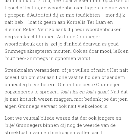
dat t nait klopt’? Nou, nee. Loat zuksent mor opzuiken of
t goud of fout is, de woordenbouken liggen bie mie veur
t griepen. d’Autoriteit dij ze mie toudichten – mor dij k
nait heb – loat ik geern aan Kornelis Ter Laan en
Siemon Reker. Veur zolaank dij heur woordenbouken
nog van kracht binnen. As t nije Grunneger
woordenbouk der is, zel je d’inhold doarvan as goud
Grunnegs aksepteren mouten. Ook as doar mooi, lelk en
‘fout’ neo-Grunnegs in opnomen wordt.
Streektoalen veraandern, of je t willen of nait. t Het nait
zoveul zin om star aan t olle vast te holden of aandern
onneudeg te verbetern. Om mit de beste Grunneger
popzangeres te spreken:
‘loat t lös en loat t goan’.
Nait dat
je nait kritisch wezen maggen, mor bedenk joe dat joen
aigen Grunnegs vervast ook nait vlekkeloos is.
Loat we veuraal bliede wezen dat der ook jongere en
‘nije’ Grunnegers binnen dij nog de weerde van de
streektoal inzain en biedroagen willen aan t