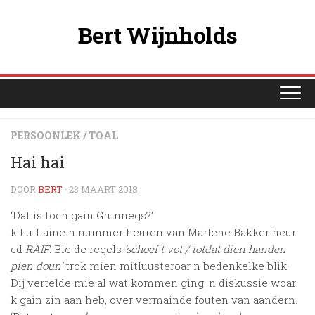
Ga
naar
Bert Wijnholds
de
inhoud
PERSOONLEK
/
TOAL
Hai hai
DOOR
BERT
· 23 MAART 2018
‘Dat is toch gain Grunnegs?’
k Luit aine n nummer heuren van Marlene Bakker heur
cd
RAIF
. Bie de regels
‘schoef t vot / totdat dien handen
pien doun’
trok mien mitluusteroar n bedenkelke blik.
Dij vertelde mie al wat kommen ging: n diskussie woar
k gain zin aan heb, over vermainde fouten van aandern.