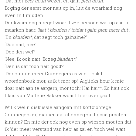
‘Dat mot
zeer doun
wezen en gain
pien doun
.’
Ik ging der eerst mor nait op in, luit de woarhaid nog
even in t midden.
Der kwam nog n regel woar dizze persoon wat op aan te
maarken haar:
‘laat t blouden / totdat t gain pien meer dut’.
‘En
blouden*
, dat zegt toch gainaine?’
‘Doe nait, nee.’
‘Doe den wel?’
‘Nee, ik ook nait. Ik zeg
bluiden*
.’
‘Den is dat toch nait goud?’
‘Der binnen meer Grunnegers as wie … pak t
woordenbouk mor, zuik t mor op!’ Aiglieks heur k mie
doar nait aan te aargern, mor toch: Hai hai**. Zo hait ook
t laid van Marlene Bakker woar t hier over gaait.
Wil k wel n diskussie aangoan mit körtzichtege
Grunnegers dij mainen dat allenneg zai t goud proaten
kinnen? En mie der ook nog even op wiezen mouten dat
ik ‘der meer verstand van heb’ as zai en ’toch wel wait