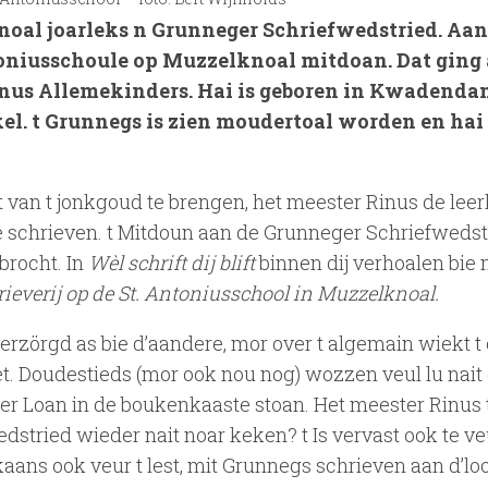
oal joarleks n Grunneger Schriefwedstried. Aan 
oniusschoule op Muzzelknoal mitdoan. Dat ging 
Rinus Allemekinders. Hai is geboren in Kwadend
el. t Grunnegs is zien moudertoal worden en hai 
 van t jonkgoud te brengen, het meester Rinus de leer
 schrieven. t Mitdoun aan de Grunneger Schriefwedst
brocht. In
Wèl schrift dij blift
binnen dij verhoalen bie
rieverij op de St. Antoniusschool in Muzzelknoal.
verzörgd as bie d’aandere, mor over t algemain wiekt t
t. Doudestieds (mor ook nou nog) wozzen veul lu nait 
Ter Loan in de boukenkaaste stoan. Het meester Rinus 
dstried wieder nait noar keken? t Is vervast ook te v
kaans ook veur t lest, mit Grunnegs schrieven aan d’lo