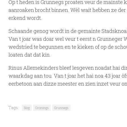
Op t heden is Grunnegs proaten veur de mainste kin
aanroaken brocht binnen. Wèl wait hebben ze der n
erkend wordt.
Schaande genog wordt in de gemainte Stadsknoal 
Van t joar was doar wel veur t eerst n Grunneger 
wedstried te begunnen en te kieken of op de schou
loaten dat dat kin.
Rinus Allemekinders bleef lesgeven noadat hai di
waarkdag aan tou. Van t joar het hai noa 43 joar 
eerbetoon aan dizze meester en zien inzet veur on
Tags:
blog
Gronings
Grunnegs