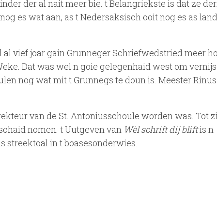
der der al nait meer bie. t Belangriekste is dat ze der
og es wat aan, as t Nedersaksisch ooit nog es as land
al vief joar gain Grunneger Schriefwedstried meer ho
Weke. Dat was wel n goie gelegenhaid west om vernijs
len nog wat mit t Grunnegs te doun is. Meester Rinus
rekteur van de St. Antoniusschoule worden was. Tot zi
òfschaid nomen. t Uutgeven van
Wèl schrift dij blift
is n
s streektoal in t boasesonderwies.