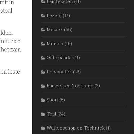
Laidteksten
(11)
mit in
stoal
Lezerij
(17)
Meziek
(66)
lden.
 mit zo’n
Mìnsen
(16)
 het zain
Onbepaarkt
(11)
en leste
Persoonlek
(23)
Raaizen en Toerisme
(3)
Sport
(5)
Toal
(24)
Waitenschop en Techniek
(1)