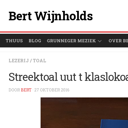
Ga
naar
Bert Wijnholds
de
inhoud
THUUS
BLOG
GRUNNEGER MEZIEK
OVER B
ÒFSPEULLIESTEN
LEZERIJ
/
TOAL
GRUNNEGER
Streektoal uut t klasloko
1000
ARTIESTEN
DOOR
BERT
· 27 OKTOBER 2016