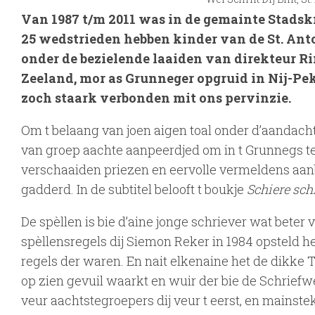
Van 1987 t/m 2011 was in de gemainte Stadskn
25 wedstrieden hebben kinder van de St. Ant
onder de bezielende laaiden van direkteur 
Zeeland, mor as Grunneger opgruid in Nij-Pek
zoch staark verbonden mit ons pervinzie.
Om t belaang van joen aigen toal onder d’aandacht
van groep aachte aanpeerdjed om in t Grunnegs te
verschaaiden priezen en eervolle vermeldens aan
gadderd. In de subtitel belooft t boukje
Schiere sch
De spèllen is bie d’aine jonge schriever wat beter 
spèllensregels dij Siemon Reker in 1984 opsteld he
regels der waren. En nait elkenaine het de dikke 
op zien gevuil waarkt en wuir der bie de Schriefwe
veur aachtstegroepers dij veur t eerst, en mainste