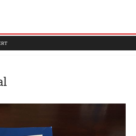
ERT
al