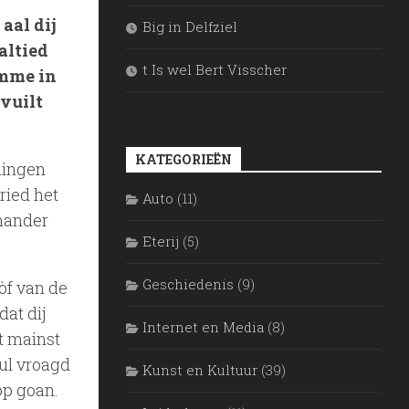
aal dij
Big in Delfziel
altied
t Is wel Bert Visscher
amme in
vuilt
KATEGORIEËN
lingen
ried het
Auto
(11)
 nander
Eterij
(5)
Geschiedenis
(9)
 òf van de
dat dij
Internet en Media
(8)
t mainst
eul vroagd
Kunst en Kultuur
(39)
op goan.