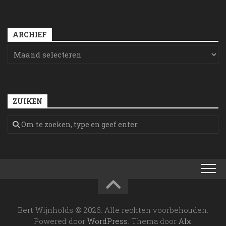
ARCHIEF
ZUIKEN
Bert Wijnholds © 2026. Alle rechten voorbehouden.
Powered door
WordPress
. Thema door
Alx
.