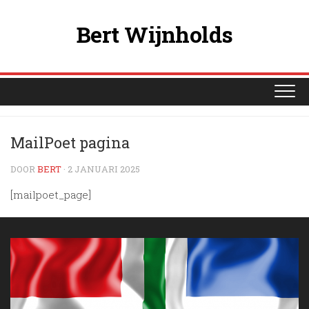
Ga
naar
Bert Wijnholds
de
inhoud
MailPoet pagina
DOOR
BERT
· 2 JANUARI 2025
[mailpoet_page]