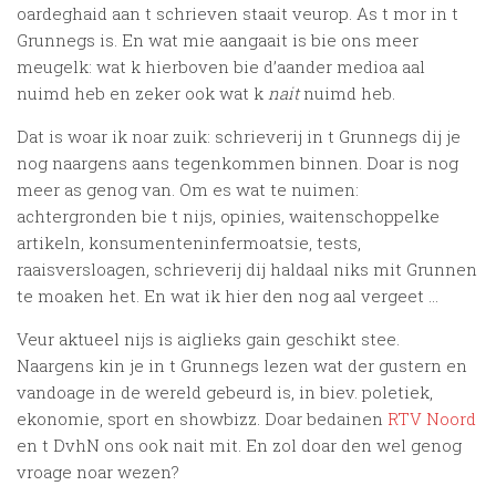
oardeghaid aan t schrieven staait veurop. As t mor in t
Grunnegs is. En wat mie aangaait is bie ons meer
meugelk: wat k hierboven bie d’aander medioa aal
nuimd heb en zeker ook wat k
nait
nuimd heb.
Dat is woar ik noar zuik: schrieverij in t Grunnegs dij je
nog naargens aans tegenkommen binnen. Doar is nog
meer as genog van. Om es wat te nuimen:
achtergronden bie t nijs, opinies, waitenschoppelke
artikeln, konsumenteninfermoatsie, tests,
raaisversloagen, schrieverij dij haldaal niks mit Grunnen
te moaken het. En wat ik hier den nog aal vergeet …
Veur aktueel nijs is aiglieks gain geschikt stee.
Naargens kin je in t Grunnegs lezen wat der gustern en
vandoage in de wereld gebeurd is, in biev. poletiek,
ekonomie, sport en showbizz. Doar bedainen
RTV Noord
en t DvhN ons ook nait mit. En zol doar den wel genog
vroage noar wezen?