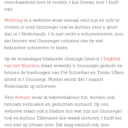
verschaaidend nivo te vinden, t kin literair, mor t huift
nait.
Webloug
is n webstee woar veuraal veul nijs en info te
vinden is rond Grunneger toal en kultuur, veur n groot
dail in t Nederlands. t Is nait recht n schrieversstee, mor
der binnen wel Grunneger columns van de wat
bekìndere schrievers te lezen.
Op de moandagse bladziede
Gronings Goud
in t
Dagblad
van het Noorden
staait wekelks n Grunneger gedicht en
binnen de biedroagen van Fré Schreiber en Tonko Ufkes
altied in t Grunnegs. Wieder wordt der t mainst
Nederlands op schreven.
Veur
Kreuze
, woar ik tekstredakteur bin, worden ook
benoam verhoalen en gedichten instuurd. Op ons
webstee staait ook n bladzie mit wat nijs uut Grunneger
toal en kultuur. Elkenaine kin waark insturen, t huift bie
ons nait op literair nivo. Dat mag vanzulf ook, mor