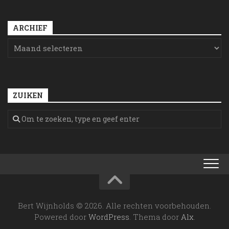
ARCHIEF
ZUIKEN
Bert Wijnholds © 2026. Alle rechten voorbehouden.
Powered door
WordPress
. Thema door
Alx
.