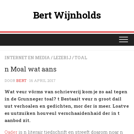
Ga
naar
Bert Wijnholds
de
inhoud
INTERNET EN MEDIA
/
LEZERIJ
/
TOAL
n Moal wat aans
DOOR
BERT
· 16 APRIL 2017
Wat veur vörms van schrieverij kom je zo aal tegen
in de Grunneger toal? t Bestaait veur n groot dail
uut verhoalen en gedichten, mor der is meer. Loatve
es uutzuiken houveul verschaaidenhaid der in t
aanbod zit.
Oader
is n literair tiedschrift en streeft doarom noar n