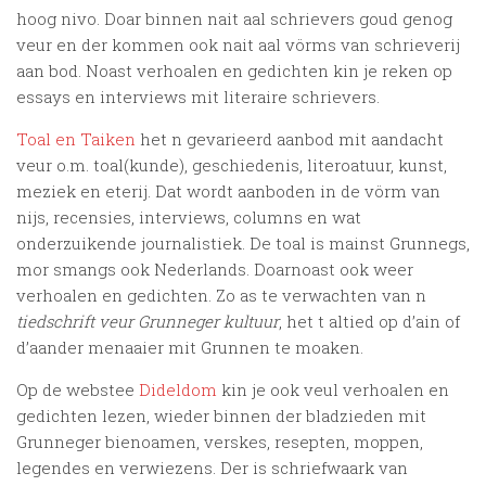
hoog nivo. Doar binnen nait aal schrievers goud genog
veur en der kommen ook nait aal vörms van schrieverij
aan bod. Noast verhoalen en gedichten kin je reken op
essays en interviews mit literaire schrievers.
Toal en Taiken
het n gevarieerd aanbod mit aandacht
veur o.m. toal(kunde), geschiedenis, literoatuur, kunst,
meziek en eterij. Dat wordt aanboden in de vörm van
nijs, recensies, interviews, columns en wat
onderzuikende journalistiek. De toal is mainst Grunnegs,
mor smangs ook Nederlands. Doarnoast ook weer
verhoalen en gedichten. Zo as te verwachten van n
tiedschrift veur Grunneger kultuur
, het t altied op d’ain of
d’aander menaaier mit Grunnen te moaken.
Op de webstee
Dideldom
kin je ook veul verhoalen en
gedichten lezen, wieder binnen der bladzieden mit
Grunneger bienoamen, verskes, resepten, moppen,
legendes en verwiezens. Der is schriefwaark van