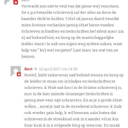
Verwacht nou niet te veul van dat giene wa’j veurstaon.
De z.g.n betaolde schrieverij zal der alles an doon de
baander dicht te holden. ’t Hef ok jaoren duurd veurdat
mien Dreinse verhaolen genog ofzet haren vunden.
Schrieven in bladties en tiedschriften hef allent maor zin
a’j aal bekend bint, en hoog op de maotschappelijke
ledder staon ! Ie zult oen eigen weg mötten zuken, want
hulp van ” ku’j wel vergeten” Laot maor ies wat van oe
heuren.
Bert
22 april 2017 om 14:28
Roelof, hufst zekerwoar nait bekìnd wezen en hoog op
de ledder te stoan om in bladjes en tiedschriften te
schrieven. k Wait nait hou t in de Drìntse schrieverij is,
mor in de hier nuimde Grunneger tiedschriften is
genog stee veur nije schrievers. En as je n grode òfzet
willen … mout je nait in de streektoal schrieven. k Zuik
ook wieder gain hulp, k wil benoam zain loaten dat
schrieven in de streektoal ook in n aander vörm kin.
Doar kom k in n volgende blog op weerom. En moak