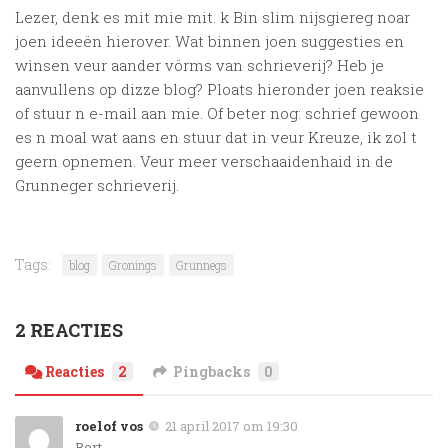
Lezer, denk es mit mie mit. k Bin slim nijsgiereg noar
joen ideeën hierover. Wat binnen joen suggesties en
wìnsen veur aander vörms van schrieverij? Heb je
aanvullens op dizze blog? Ploats hieronder joen reaksie
of stuur n e-mail aan mie. Of beter nog: schrief gewoon
es n moal wat aans en stuur dat in veur Kreuze, ik zol t
geern opnemen. Veur meer verschaaidenhaid in de
Grunneger schrieverij.
Tags:
blog
Gronings
Grunnegs
2 REACTIES
Reacties
2
Pingbacks
0
roelof vos
21 april 2017 om 19:30
Bert.