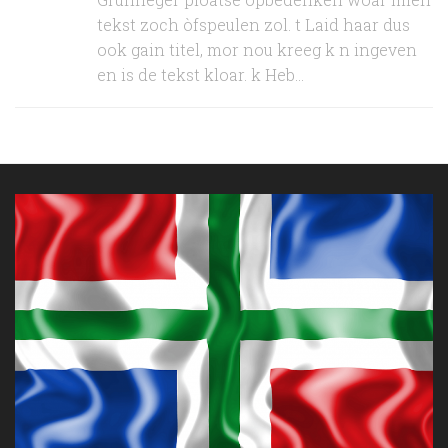
tekst zoch òfspeulen zol. t Laid haar dus
ook gain titel, mor nou kreeg k n ingeven
en is de tekst kloar. k Heb...