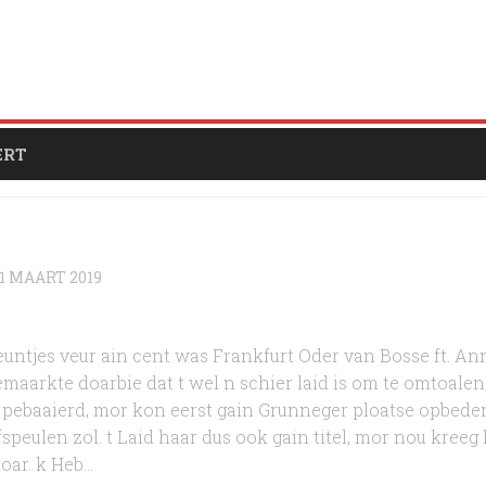
ERT
11 MAART 2019
untjes veur ain cent was Frankfurt Oder van Bosse ft. An
aarkte doarbie dat t wel n schier laid is om te omtoalen 
es pebaaierd, mor kon eerst gain Grunneger ploatse opbed
peulen zol. t Laid haar dus ook gain titel, mor nou kreeg 
ar. k Heb...