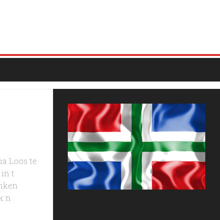
na Loos te
in t
enken
k n