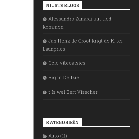
NIJSTE BLOGS
Alessandro Zanardi uut tied
kommen
Jan Henk de Groot krigt de K. ter
Laanpries
Goie vibroatsies
Big in Delfziel
t Is wel Bert Visscher
KATEGORIEËN
Auto
(11)