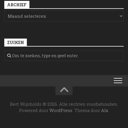
ARCHIEF
ZUIKEN
Bert Wijnholds © 2026. Alle rechten voorbehouden.
Powered door
WordPress
. Thema door
Alx
.