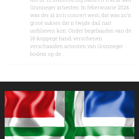
Grunneger artiesten. In feberwoarie 2024
was der al zo’n concert west, dat was zo’n
groot sukses dat n twijde dail nait
uutblieven kon. Onder begelaaiden van de
18-koppege band, verschenen
verschaaiden artiesten van Grunneger
bodem op de...