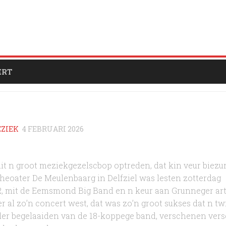
ERT
ZIEK
4 FEBRUARI 2026
 mit n groot meziekgezelscbop optreden, dat kin veur biez
theoater De Meulenbaarg in Delfziel was lesten zotterdag
, mit de Eemsmond Big Band en n keur aan Grunneger arti
 al zo’n concert west, dat was zo’n groot sukses dat n twi
nder begelaaiden van de 18-koppege band, verschenen ver