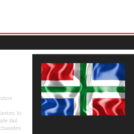
undere
esten. In
jde dail
schaaiden