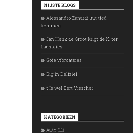
NIJSTE BLOGS
Alessandro Zanardi uut tied
kommen
Jan Henk de Groot krigt de K. ter
Laanpries
Goie vibroatsies
Big in Delfziel
t Is wel Bert Visscher
KATEGORIEËN
Auto
(11)