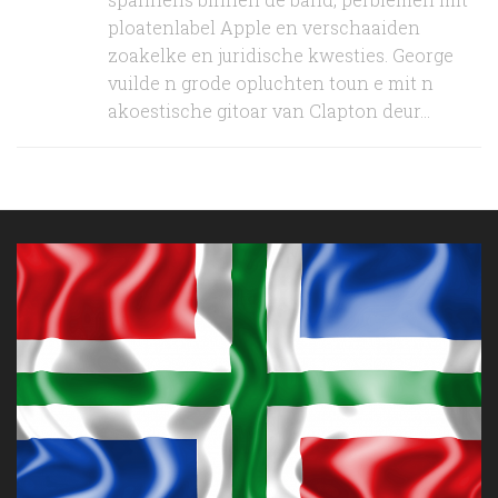
ploatenlabel Apple en verschaaiden
zoakelke en juridische kwesties. George
vuilde n grode opluchten toun e mit n
akoestische gitoar van Clapton deur...