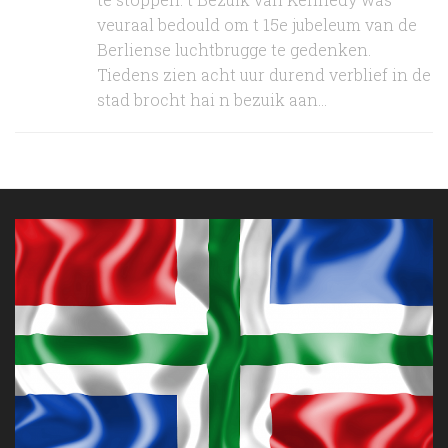
veuraal bedould om t 15e jubeleum van de
Berliense luchtbrugge te gedenken.
Tiedens zien acht uur durend verblief in de
stad brocht hai n bezuik aan...