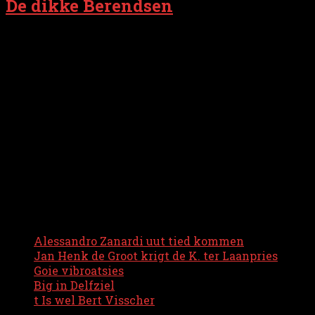
De dikke Berendsen
Niek Berendsen (1990) is geboren in Taiwan, mor vuilt
zoch n echte Grunneger. As adoptiekind is hai groot
worden in n gezin uut Troapel. Grunnen is zien
thuuspervìnzie, woar hai al sunt jonge leeftied n
staarke baand mit vuilt. Dat bliekt o.m. uut zien
affiniteit mit de Grunneger keuken. Sunt 2015 geft e
mit de webstee Cucina Groningana n nijmoodse kiek
op Grunneger streekgerechten en -produkten. Van
doaruut is t idee ontstoan om...
Nijste blogs
Alessandro Zanardi uut tied kommen
Jan Henk de Groot krigt de K. ter Laanpries
Goie vibroatsies
Big in Delfziel
t Is wel Bert Visscher