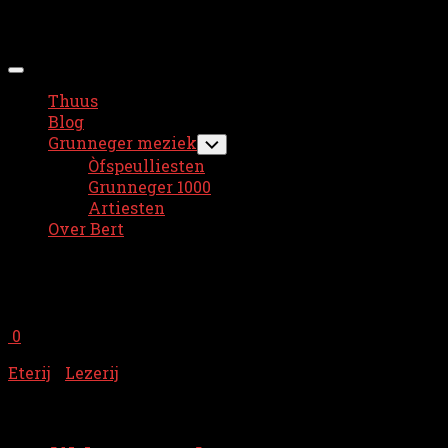
Ga
Bert Wijnholds
naar
de
Menu
inhoud
uitvouwen
Thuus
Huidige
Blog
hoofd
Grunneger meziek
Toggle
sub-
pagina
Òfspeulliesten
menu
Grunneger 1000
Artiesten
Over Bert
Tagged:
boek
0
Eterij
/
Lezerij
28 september 2023