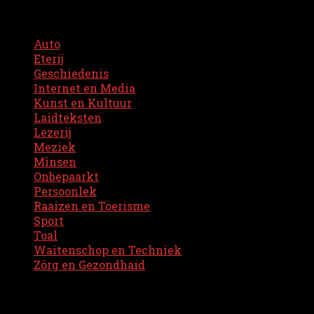
Kategorieën
Auto
(11)
Eterij
(5)
Geschiedenis
(9)
Internet en Media
(8)
Kunst en Kultuur
(39)
Laidteksten
(11)
Lezerij
(17)
Meziek
(66)
Mìnsen
(16)
Onbepaarkt
(11)
Persoonlek
(23)
Raaizen en Toerisme
(3)
Sport
(5)
Toal
(24)
Waitenschop en Techniek
(1)
Zörg en Gezondhaid
(6)
Archief