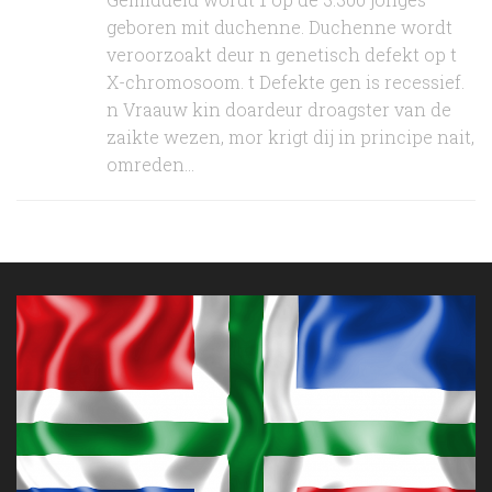
geboren mit duchenne. Duchenne wordt
veroorzoakt deur n genetisch defekt op t
X-chromosoom. t Defekte gen is recessief.
n Vraauw kin doardeur droagster van de
zaikte wezen, mor krigt dij in principe nait,
omreden...