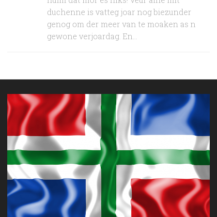
duchenne is vatteg joar nog biezunder
genog om der meer van te moaken as n
gewone verjoardag. En...