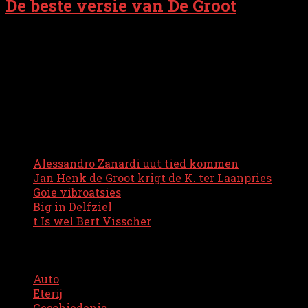
De beste versie van De Groot
De zanger-laidschriever schrift en komponeert zien of h
mor voak binnen ze ook allenneg bie t pad as zingende 
voak persoonleke, teksten hebben ze genog om n onderh
Nijste blogs
Alessandro Zanardi uut tied kommen
Jan Henk de Groot krigt de K. ter Laanpries
Goie vibroatsies
Big in Delfziel
t Is wel Bert Visscher
Kategorieën
Auto
(11)
Eterij
(5)
Geschiedenis
(9)