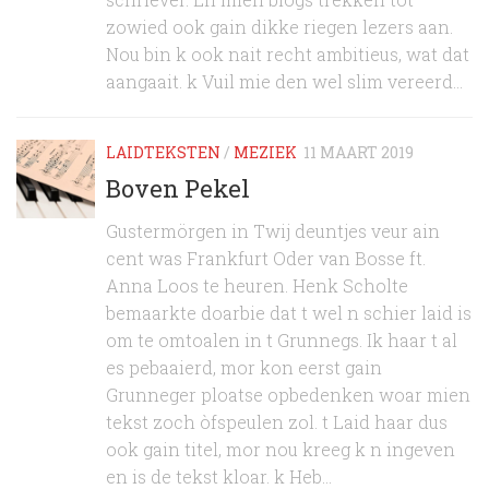
zowied ook gain dikke riegen lezers aan.
Nou bin k ook nait recht ambitieus, wat dat
aangaait. k Vuil mie den wel slim vereerd...
LAIDTEKSTEN
/
MEZIEK
11 MAART 2019
Boven Pekel
Gustermörgen in Twij deuntjes veur ain
cent was Frankfurt Oder van Bosse ft.
Anna Loos te heuren. Henk Scholte
bemaarkte doarbie dat t wel n schier laid is
om te omtoalen in t Grunnegs. Ik haar t al
es pebaaierd, mor kon eerst gain
Grunneger ploatse opbedenken woar mien
tekst zoch òfspeulen zol. t Laid haar dus
ook gain titel, mor nou kreeg k n ingeven
en is de tekst kloar. k Heb...