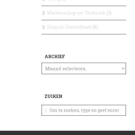
Waitenschop en Techniek
(1)
Zörg en Gezondhaid
(6)
ARCHIEF
ZUIKEN