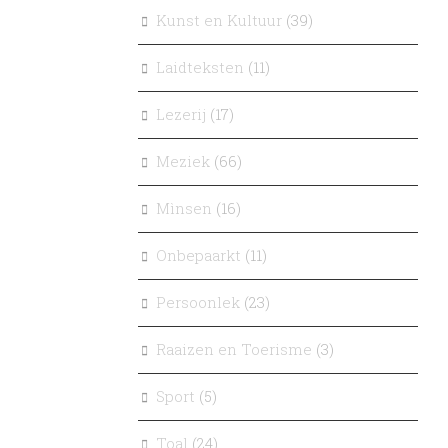
Kunst en Kultuur
(39)
Laidteksten
(11)
Lezerij
(17)
Meziek
(66)
Mìnsen
(16)
Onbepaarkt
(11)
Persoonlek
(23)
Raaizen en Toerisme
(3)
Sport
(5)
Toal
(24)