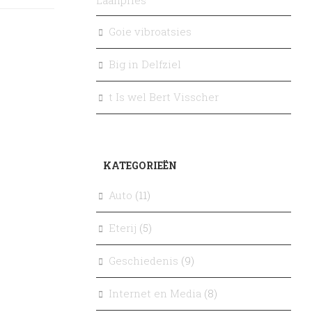
Laanpries
Goie vibroatsies
Big in Delfziel
t Is wel Bert Visscher
KATEGORIEËN
Auto
(11)
Eterij
(5)
Geschiedenis
(9)
Internet en Media
(8)