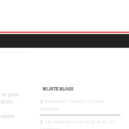
NIJSTE BLOGS
 te goan.
Alessandro Zanardi uut tied
 d’ons
kommen
e
 raaize
Jan Henk de Groot krigt de K. ter