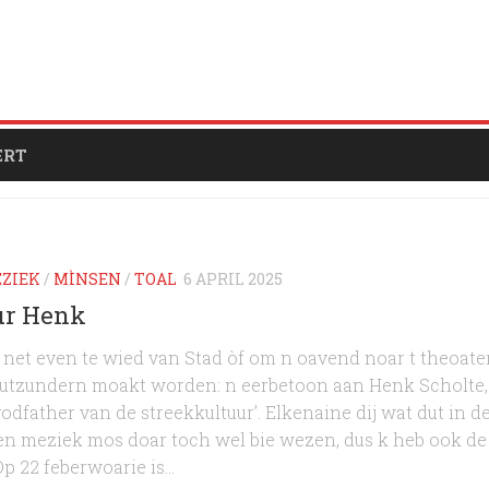
ERT
ZIEK
/
MÌNSEN
/
TOAL
6 APRIL 2025
ur Henk
net even te wied van Stad òf om n oavend noar t theoater
 uutzundern moakt worden: n eerbetoon aan Henk Scholte,
godfather van de streekkultuur’. Elkenaine dij wat dut in d
 en meziek mos doar toch wel bie wezen, dus k heb ook de
p 22 feberwoarie is...