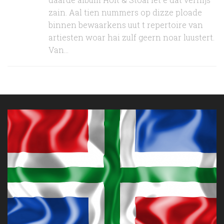
zain. Aal tien nummers op dizze ploade
binnen bewaarkens uut t repertoire van
artiesten woar hai zulf geern noar luustert.
Van...