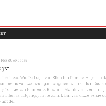
ERT
2 FEBRUARI 2025
ogst
 Ich Liebe Wie Du Lügst van Ellen ten Damme. As je t stri
 nummer is van zochzulf gain origineel waark. t Is n Duuts
y You Lie van Eminem & Rihanna. Mor ik vin t verschil g
n Ellen as uutgangspunt te zain. k Bin van dizze versie u
mit de...