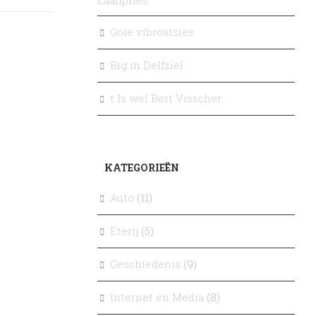
Laanpries
Goie vibroatsies
Big in Delfziel
t Is wel Bert Visscher
KATEGORIEËN
Auto
(11)
Eterij
(5)
Geschiedenis
(9)
Internet en Media
(8)