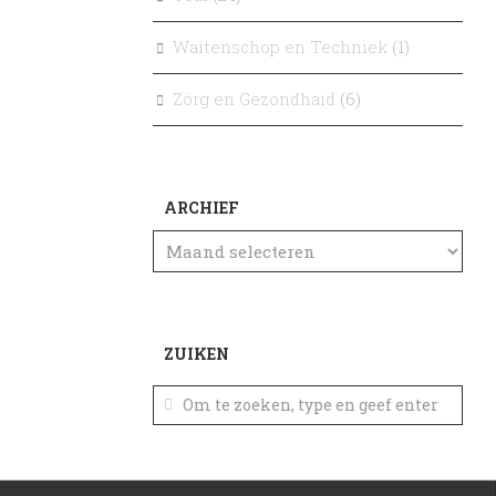
Waitenschop en Techniek
(1)
Zörg en Gezondhaid
(6)
ARCHIEF
ZUIKEN