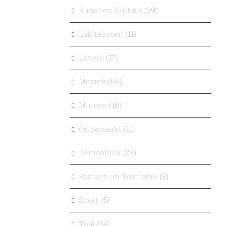
Kunst en Kultuur
(39)
Laidteksten
(11)
Lezerij
(17)
Meziek
(66)
Mìnsen
(16)
Onbepaarkt
(11)
Persoonlek
(23)
Raaizen en Toerisme
(3)
Sport
(5)
Toal
(24)