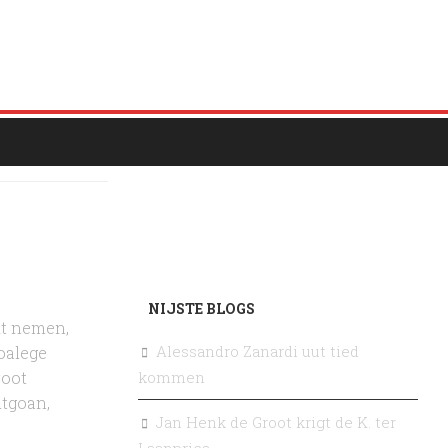
NIJSTE BLOGS
kt nemen,
Alessandro Zanardi uut tied
toalege
kommen
root
utgoan,
Jan Henk de Groot krigt de K. ter