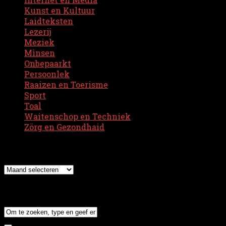
Kunst en Kultuur
(39)
Laidteksten
(11)
Lezerij
(17)
Meziek
(66)
Mìnsen
(16)
Onbepaarkt
(11)
Persoonlek
(23)
Raaizen en Toerisme
(3)
Sport
(5)
Toal
(24)
Waitenschop en Techniek
(1)
Zörg en Gezondhaid
(6)
Archief
Archief
Zuiken