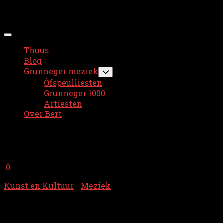
Ga
Bert Wijnholds
naar
de
Menu
inhoud
uitvouwen
Thuus
Huidige
Blog
hoofd
Grunneger meziek
Toggle
sub-
pagina
Òfspeulliesten
menu
Grunneger 1000
Artiesten
Over Bert
Tagged:
Jetta Post
0
Kunst en Kultuur
/
Meziek
10 december 2023