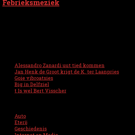
Febrieksmeziek
Meziek uut n febriek, dat belooft toch nait veul goud
uniek produkt moaken? Zukswat krieg je nait mit lopen
Audiostudio De Fabriek is n stee woar verschaaiden Gr
Nijste blogs
Alessandro Zanardi uut tied kommen
Jan Henk de Groot krigt de K. ter Laanpries
Goie vibroatsies
Big in Delfziel
t Is wel Bert Visscher
Kategorieën
Auto
(11)
Eterij
(5)
Geschiedenis
(9)
Internet en Media
(8)