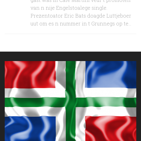
van n nije Engelstoalege single.
Prezentoator Eric Bats doagde Luttjeboer
uut om es n nummer in t Grunnegs op te...