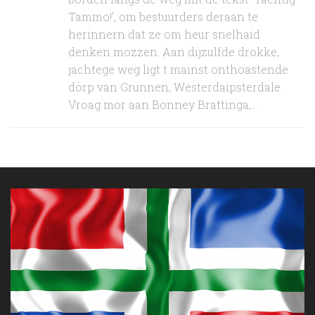
Tammo!’, om bestuurders deraan te
herinnern dat ze om heur snelhaid
denken mozzen. Aan dijzulfde drokke,
jachtege weg ligt t mainst onthoastende
dörp van Grunnen, Westerdaipsterdale.
Vroag mor aan Bonney Brattinga,...