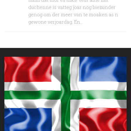
duchenne is vatteg joar nog biezunder
genog om der meer van te moaken as n
gewone verjoardag. En...