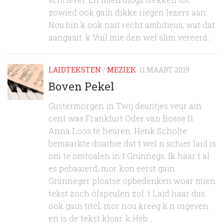
zowied ook gain dikke riegen lezers aan.
Nou bin k ook nait recht ambitieus, wat dat
aangaait. k Vuil mie den wel slim vereerd...
LAIDTEKSTEN
/
MEZIEK
11 MAART 2019
Boven Pekel
Gustermörgen in Twij deuntjes veur ain
cent was Frankfurt Oder van Bosse ft.
Anna Loos te heuren. Henk Scholte
bemaarkte doarbie dat t wel n schier laid is
om te omtoalen in t Grunnegs. Ik haar t al
es pebaaierd, mor kon eerst gain
Grunneger ploatse opbedenken woar mien
tekst zoch òfspeulen zol. t Laid haar dus
ook gain titel, mor nou kreeg k n ingeven
en is de tekst kloar. k Heb...