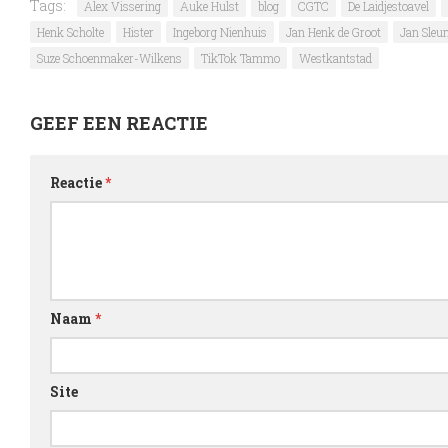
Tags:
Alex Vissering
Auke Hulst
blog
CGTC
De Laidjestoavel
Henk Scholte
Hister
Ingeborg Nienhuis
Jan Henk de Groot
Jan Sleu
Suze Schoenmaker-Wilkens
TikTok Tammo
Westkantstad
GEEF EEN REACTIE
Reactie
*
Naam
*
Site