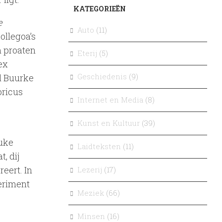
KATEGORIEËN
e
Auto
(11)
ollegoa’s
m proaten
Eterij
(5)
ex
Geschiedenis
(9)
l Buurke
oricus
Internet en Media
(8)
Kunst en Kultuur
(39)
Auke
Laidteksten
(11)
t, dij
eert. In
Lezerij
(17)
periment
Meziek
(66)
Mìnsen
(16)