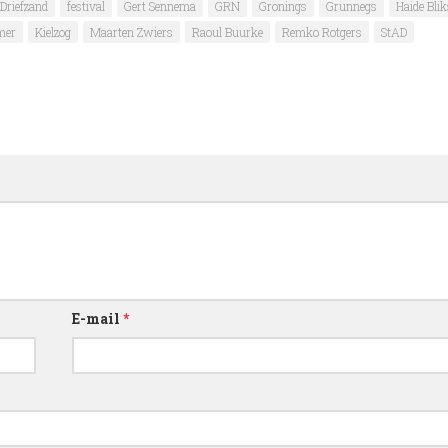
Driefzand
festival
Gert Sennema
GRN
Gronings
Grunnegs
Haide Bli
mer
Kielzog
Maarten Zwiers
Raoul Buurke
Remko Rotgers
StAD
E-mail
*