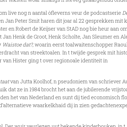
 om live nog n aantal òfleverns veur de podcastserie
D
Jan Peter Smit haren dit joar al 22 gesprekken mit k
ter en Robert de Keijser van StAD nog bie heur aan o
t Jan Henk de Groot, Henk Scholte, Jan Sleumer en Al
w
Waistoe dat?
, woarin eerst toalwaitenschopper Raou
rdracht van streektoalen. In t twijde gesprek mit hist
an Hister ging t over regionoale identiteit in
staat
van Jutta Koolhof, n pseudoniem van schriever 
uik dat ze in 1984 brocht het aan de jubilerende vrijstoa
den het van Nederland en sunt dij tied economisch flor
n d’alternatieve waarkelkhaid dij in zien gedachtenex
l. Der wuir veurlezen uut bekende kinderbouken, in t