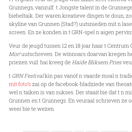
Grunnegs, vanzulf. t Jongste talent in de Grunn
biebeltaik. Der waren kreatieve dingen te doun, z
skyline van Grunnen (Stad?) uutsnieden mit n las
screen. En ze konden in t GRN-spel n aigen pervì
Veur de jeugd tussen 12 en 18 joar haar t Centrum
Mor!
uutschreven. De winnoars doarvan kregen heu
priezen vuil: hai kreeg de
Haide Bliksem Pries
veur
t
GRN Festival
kin pas vanòf n vaarde moal n tradi
mit foto’s
zai op de facebook-bladziede van theoate
wel n taiken is van sukses. Der staait bie dat t n 
Grunnen en t Grunnegs. En veuraal schrieven ze ook
weer bie te wezen.