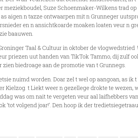
eger meziekboudel, Suze Schoenmaker-Wilkens trad op 
o as aigen n tazze ontwaarpen mit n Grunneger uutspr
ersnieder en n ansichtkoarde moaken loaten veur n g
nzie baauwen.
 Groninger Taal & Cultuur in oktober de vlogwedstried
r priezen uut handen van TikTok Tammo, dij zulf oo
 zien biedroage aan de promotie van t Grunnegs.
etsie nuimd worden. Doar zel t wel op aangoan, as ik t
r Kielzog. t Liekt weer n gezellege drokte te wezen, 
middag was om nait te vergeten veur aal laifhebbers va
 ’tot volgend joar!’. Den hoop ik der tredietsiegetra