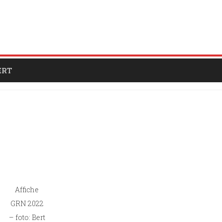
ERT
Affiche
GRN 2022
– foto: Bert