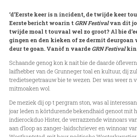
‘d’Eerste keer is n incident, de twijde keer to
Eerste bericht woarin t
GRN Festival
van dit j
twijde moal t touvaal wel zo groot? Al bie d’e
gingen en den kieken of ze dermit deurgoan 
deur te goan. Vanòf n vaarde
GRN Festival
kin 
Schaande genog kon k nait bie de daarde òflevern 
laifhebber van de Grunneger toal en kultuur, dij zu
tredietsegetraauw bie te wezen. Der was weer n v
mitmoaken wol.
De meziek dij op t pergram ston, was al interessa
joar leden n körtdurende bekendhaid genoot mit h
indierockduo Hister, de verrazzende winnoars van
aan d’loop as zanger-laidschriever en winnoar van
Westkantstad, mit heur poëtische Westerkwartierd