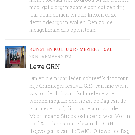
moal gaf d’organizoatsie aan dat ze t drij
joar doun gingen en den kieken of ze
dermit deurgoan wollen. Den zol de
meugelkhaid dus openstoan...
KUNST EN KULTUUR
/
MEZIEK
/
TOAL
23 NOVEMBER 2022
Leve GRN!
Om en bie n joar leden schreef k dat t toun
nije Grunneger festival GRN van mie wel n
vast onderdail van t kulturele seizoen
worden mog. En den noast de Dag van de
Grunneger toal, dij t högtepunt van de
Meertmoand Streektoalmoand was. Mor in
Toal & Taiken ston te lezen dat GRN
d’opvolger is van de DvdGt. Oftewel: de Dag