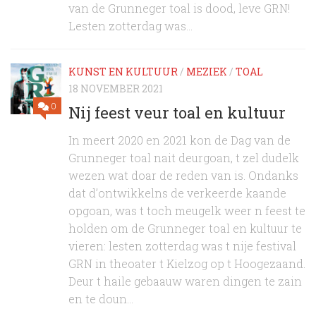
van de Grunneger toal is dood, leve GRN!
Lesten zotterdag was...
KUNST EN KULTUUR
/
MEZIEK
/
TOAL
18 NOVEMBER 2021
0
Nij feest veur toal en kultuur
In meert 2020 en 2021 kon de Dag van de
Grunneger toal nait deurgoan, t zel dudelk
wezen wat doar de reden van is. Ondanks
dat d’ontwikkelns de verkeerde kaande
opgoan, was t toch meugelk weer n feest te
holden om de Grunneger toal en kultuur te
vieren: lesten zotterdag was t nije festival
GRN in theoater t Kielzog op t Hoogezaand.
Deur t haile gebaauw waren dingen te zain
en te doun...