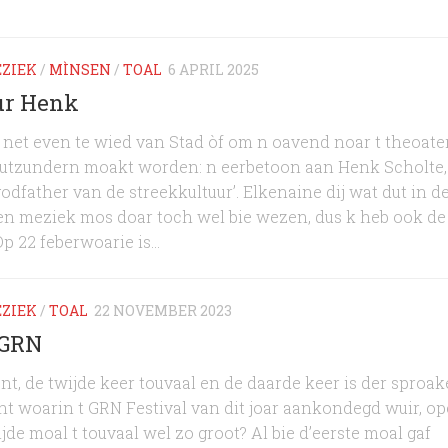
ZIEK
/
MÌNSEN
/
TOAL
6 APRIL 2025
ur Henk
net even te wied van Stad òf om n oavend noar t theoater
 uutzundern moakt worden: n eerbetoon aan Henk Scholte,
godfather van de streekkultuur’. Elkenaine dij wat dut in d
 en meziek mos doar toch wel bie wezen, dus k heb ook de
p 22 feberwoarie is...
ZIEK
/
TOAL
22 NOVEMBER 2023
 GRN
dent, de twijde keer touvaal en de daarde keer is der sproa
richt woarin t GRN Festival van dit joar aankondegd wuir, o
ijde moal t touvaal wel zo groot? Al bie d’eerste moal gaf