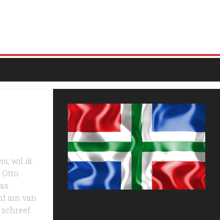
s, wil ik
 Otto
 as
ht ain van
 schreef