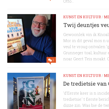
Otto...
KUNST EN KULTUUR
/
ME
Twij deuntjes ve
Gewoonlek vin ik Knoal 
Mor in dit geval mos n
veul te vroug ontvalen ‘
Grunneger toal, kultuur
noar Geert Teis moakt. O
2
KUNST EN KULTUUR
/
ME
De tredietsie van
‘d’Eerste keer is n inci
tredietsie.’ t Eerste be
dizze zin. Was bie de tw