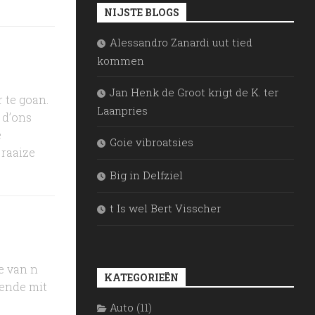
NIJSTE BLOGS
Alessandro Zanardi uut tied
kommen
Jan Henk de Groot krigt de K. ter
 te goan.
Laanpries
 d’ons
e
Goie vibroatsies
 raaize
Big in Delfziel
t Is wel Bert Visscher
ke van n
KATEGORIEËN
pende mit
Auto
(11)