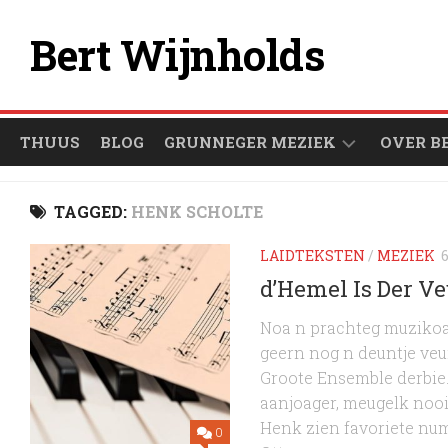
Ga
naar
Bert Wijnholds
de
inhoud
THUUS
BLOG
GRUNNEGER MEZIEK
OVER B
ÒFSPEULLIESTEN
TAGGED:
HENK SCHOLTE
GRUNNEGER
LAIDTEKSTEN
/
MEZIEK
1000
d’Hemel Is Der Ve
ARTIESTEN
Noa n prachteg muzikoal
geern nog n deuntje veu
Groote Ensemble derbie.
aanjoager, meugelk nooi
Henk zien favoriete num
0