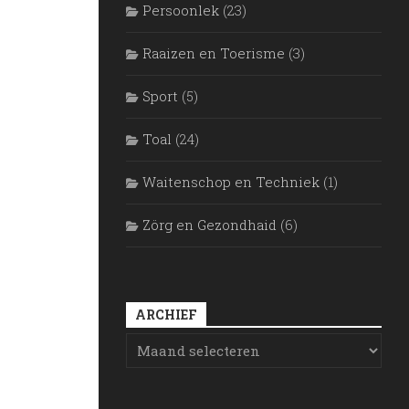
Persoonlek
(23)
Raaizen en Toerisme
(3)
Sport
(5)
Toal
(24)
Waitenschop en Techniek
(1)
Zörg en Gezondhaid
(6)
ARCHIEF