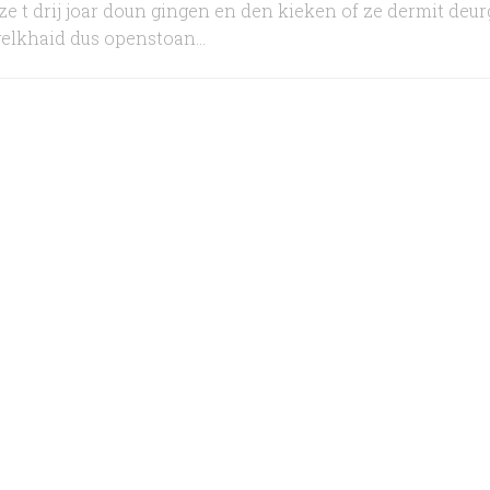
ze t drij joar doun gingen en den kieken of ze dermit deu
elkhaid dus openstoan...