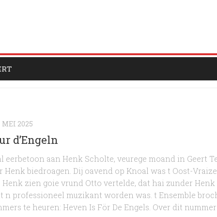
ERT
6 MEI 2025
ur d’Engeln
 eerbetoon aan Henk Scholte, veurege moand in Geert Tei
r Henk biedroagen. Dij oavend op Knoal was t Oost-Vraize
 Henk zien goie vrund Otto vertelde, dat hai zunder Henk
t n professioneel muzikant worden was. t Ensemble broc
mers te heuren: Heven Is För De Engels. Over dit nummer