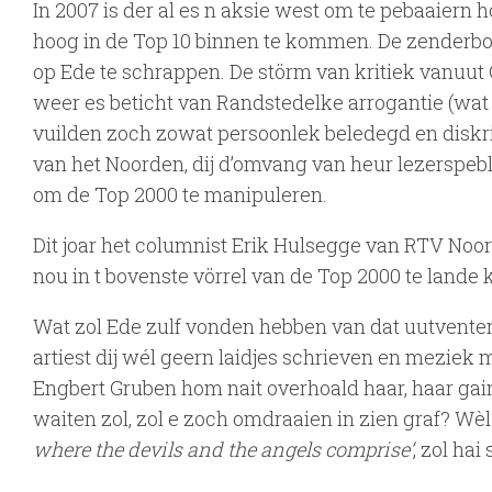
In 2007 is der al es n aksie west om te pebaaiern h
hoog in de Top 10 binnen te kommen. De zenderb
op Ede te schrappen. De störm van kritiek vanuu
weer es beticht van Randstedelke arrogantie (wa
vuilden zoch zowat persoonlek beledegd en diskri
van het Noorden, dij d’omvang van heur lezerspe
om de Top 2000 te manipuleren.
Dit joar het columnist Erik Hulsegge van RTV Noor
nou in t bovenste vörrel van de Top 2000 te lande
Wat zol Ede zulf vonden hebben van dat uutventen
artiest dij wél geern laidjes schrieven en meziek
Engbert Gruben hom nait overhoald haar, haar gain
waiten zol, zol e zoch omdraaien in zien graf? Wèl
where the devils and the angels comprise’
, zol ha