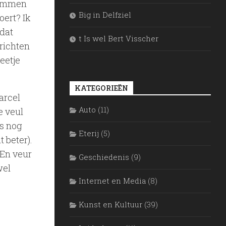
stemmen
Big in Delfziel
oert? Ik
 dat
t Is wel Bert Visscher
 richten
eetje
KATEGORIEËN
arcel
Auto
(11)
e veul
rs nog
Eterij
(5)
t beter).
 En veur
Geschiedenis
(9)
wel
Internet en Media
(8)
Kunst en Kultuur
(39)