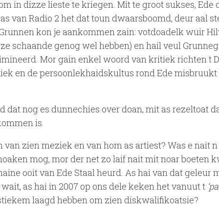
om in dizze lieste te kriegen. Mit te groot sukses, Ede
oas van Radio 2 het dat toun dwaarsboomd, deur aal 
t Grunnen kon je aankommen zain: votdoadelk wuir H
t ze schaande genog wel hebben) en hail veul Grunneg
mineerd. Mor gain enkel woord van kritiek richten t 
bliek en de persoonlekhaidskultus rond Ede misbruuk
d dat nog es dunnechies over doan, mit as rezeltoat d
 kommen is.
 van zien meziek en van hom as artiest? Was e nait n 
 moaken mog, mor der net zo laif nait mit noar boeten
aine ooit van Ede Staal heurd. As hai van dat geleur 
 wait, as hai in 2007 op ons dele keken het vanuut t
‘pa
i stiekem laagd hebben om zien diskwalifikoatsie?