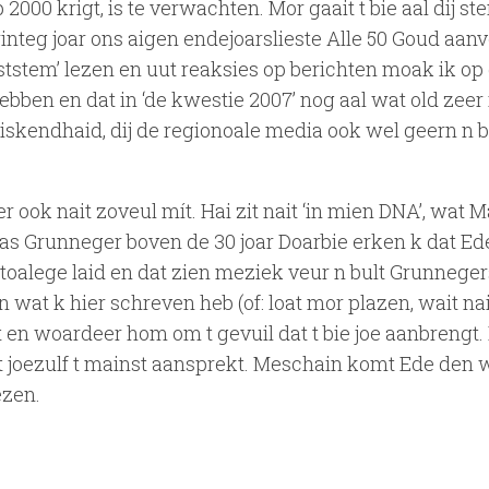
000 krigt, is te verwachten. Mor gaait t bie aal dij 
nteg joar ons aigen endejoarslieste Alle 50 Goud aanv
stem’ lezen en uut reaksies op berichten moak ik op
bben en dat in ‘de kwestie 2007’ nog aal wat old zeer
 miskendhaid, dij de regionoale media ook wel geern n b
 ook nait zoveul mít. Hai zit nait ‘in mien DNA’, wat M
s Grunneger boven de 30 joar Doarbie erken k dat Ed
toalege laid en dat zien meziek veur n bult Grunnege
n wat k hier schreven heb (of: loat mor plazen, wait nai
 en woardeer hom om t gevuil dat t bie joe aanbrengt.
t joezulf t mainst aansprekt. Meschain komt Ede den 
ezen.