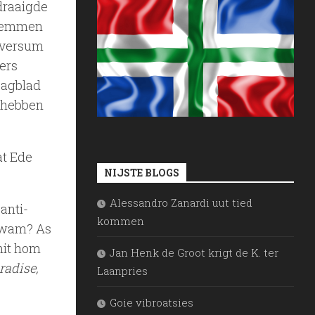
 draaigde
stemmen
ilversum
ers
Dagblad
t hebben
at Ede
NIJSTE BLOGS
Alessandro Zanardi uut tied
anti-
kommen
 kwam? As
mit hom
Jan Henk de Groot krigt de K. ter
radise,
Laanpries
Goie vibroatsies