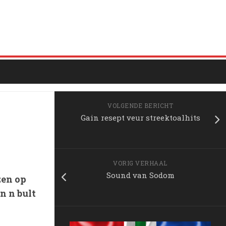
VOLGENDE BERICHT
Gain resept veur streektoalhits
VORIG VERHAAL
Sound van Sodom
zen op
n n bult