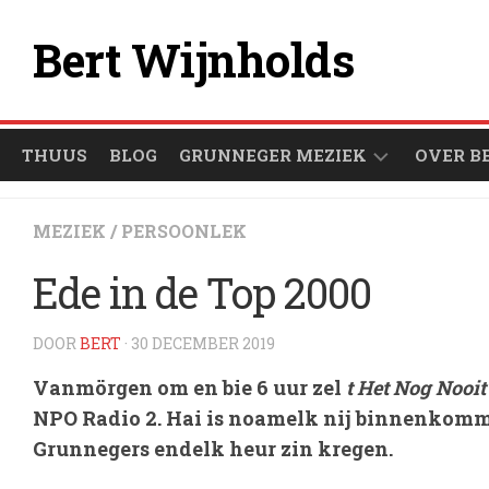
Ga
naar
Bert Wijnholds
de
inhoud
THUUS
BLOG
GRUNNEGER MEZIEK
OVER B
ÒFSPEULLIESTEN
MEZIEK
/
PERSOONLEK
GRUNNEGER
Ede in de Top 2000
1000
ARTIESTEN
DOOR
BERT
· 30 DECEMBER 2019
Vanmörgen om en bie 6 uur zel
t Het Nog Nooi
NPO Radio 2. Hai is noamelk nij binnenkomm
Grunnegers endelk heur zin kregen.