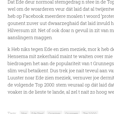
Dat Ede deur normoal stemgedrag n stee in de Top 2
wel om de woarderen veur dát laid dat al twijentwi
heb op Facebook meerdere moalen t woord ‘protest
gounent zuver uut dwaarzeghaid dat laid invuld he
Hilversum zit. Net of ook doar n gevuil in zit van
aanslingern maggen.
k Heb niks tegen Ede en zien meziek, mor k heb der
Hensema mit zekerhaid maint te waiten over mie a
biedroagen het aan de populariteit van t Grunnegs
slim veul betaikent. Dus trek joe nait teveul aan va
Luuster noar Ede zien meziek, vernuver joe dermit
de volgende Top 2000: stem veuraal op dát laid da
voaker in de lieste te lande, al zel t nait zo hoog w
Tags:
blog
Ede Staal
Gronings
Grunnegs
Top 2000