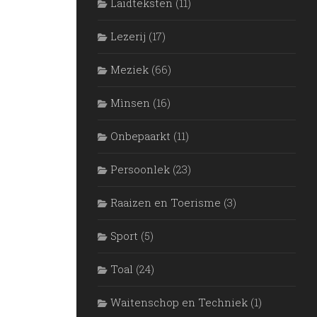
Laidteksten
(11)
Lezerij
(17)
Meziek
(66)
Mìnsen
(16)
Onbepaarkt
(11)
Persoonlek
(23)
Raaizen en Toerisme
(3)
Sport
(5)
Toal
(24)
Waitenschop en Techniek
(1)