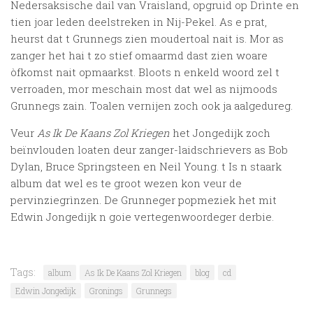
Nedersaksische dail van Vraisland, opgruid op Drìnte en
tien joar leden deelstreken in Nij-Pekel. As e prat,
heurst dat t Grunnegs zien moudertoal nait is. Mor as
zanger het hai t zo stief omaarmd dast zien woare
òfkomst nait opmaarkst. Bloots n enkeld woord zel t
verroaden, mor meschain most dat wel as nijmoods
Grunnegs zain. Toalen vernijen zoch ook ja aalgedureg.
Veur
As Ik De Kaans Zol Kriegen
het Jongedijk zoch
beïnvlouden loaten deur zanger-laidschrievers as Bob
Dylan, Bruce Springsteen en Neil Young. t Is n staark
album dat wel es te groot wezen kon veur de
pervinziegrìnzen. De Grunneger popmeziek het mit
Edwin Jongedijk n goie vertegenwoordeger derbie.
Tags:
album
As Ik De Kaans Zol Kriegen
blog
cd
Edwin Jongedijk
Gronings
Grunnegs