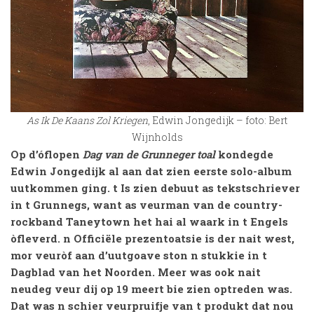
As Ik De Kaans Zol Kriegen
, Edwin Jongedijk – foto: Bert
Wijnholds
Op d’óflopen
Dag van de Grunneger toal
kondegde
Edwin Jongedijk al aan dat zien eerste solo-album
uutkommen ging. t Is zien debuut as tekstschriever
in t Grunnegs, want as veurman van de country-
rockband Taneytown het hai al waark in t Engels
òfleverd. n Officiële prezentoatsie is der nait west,
mor veuròf aan d’uutgoave ston n stukkie in t
Dagblad van het Noorden. Meer was ook nait
neudeg veur dij op 19 meert bie zien optreden was.
Dat was n schier veurpruifje van t produkt dat nou