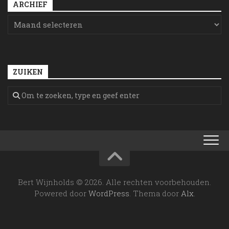
ARCHIEF
ZUIKEN
Bert Wijnholds © 2026. Alle rechten voorbehouden.
Powered door
WordPress
. Thema door
Alx
.