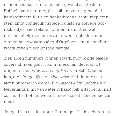
nander bestoan, zunder nander geweld aan te doun. n
Dubbelstaark nummer, dat t album veur n groot dail
kerakterizeert. Mit zien donkerbroene, schuurpepieren
stem zingt Jongedijk rustege ballads en stevege pop-
rocklaidjes. Zien teksten binnen mainsttied wat
melancholiek, over onvervulde wènstegheden, mor
binnen nait swoarmoudeg. d’Örgelpertijen in t snellere
waark geven n schier roeg raandje.
Zien aigen nummers binnen staark, mor ook de baaide
covers klinken goud. t Komt meschain deurdat ik t
originele
Tomorrow Is A Long Time
van Bob Dylan nait
ken, mor Jongedijk zien
Huuswoarts
klinkt mie as n
aigen nummer in d’oren. Bie
Oadem Mien Oadem
(in t
Nederlands n hit van Peter Schaap) heb k dat gevuil nait
zo, mor hai het der wel n schiere akoestische versie van
moakt.
Jongedijk is n ‘allochtone’ Grunneger. Hai is geboren in t