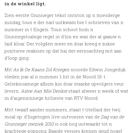
in de winkel ligt.
Zien eerste Grunneger tekst ontston op n miesderge
zundag, toun e der nait uutkwam bie t schrieven van n
nummer in t Engels. Toun schoot hom n
Grunnegstoalege regel in d’zin en was der al gaauw n
laid kloar. Der volgden meer en doar kreeg e zukse
pozitieve reaksies op dat hai der eernsachteg mit aan
d’loop ging.
Mit
As Ik De Kaans Zol Kriegen
scoorde Edwin Jongedijk
vleden joar al n nummer 1-hit in de Noord 19. t
Gelieknoamege album kin doar staarke opvolgers veur
levern
. Astoe Aan Mie Denkst
staait alweer n week of wat
in d’aigenzinnege hitlieste van RTV Noord.
Mitt twaalf aander nummers, staait t titellaid der twij
moal op. d’Ingetogen live-uutvoeren van de
Dag van de
Grunneger meziek
2010
is ook nog uutwaarkt tot n
krachtege popsong. Baaide versies kinnen goud noast