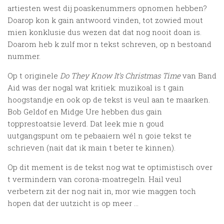
artiesten west dij poaskenummers opnomen hebben?
Doarop kon k gain antwoord vinden, tot zowied mout
mien konklusie dus wezen dat dat nog nooit doan is.
Doarom heb k zulf mor n tekst schreven, op n bestoand
nummer.
Op t originele
Do They Know It’s Christmas Time
van Band
Aid was der nogal wat kritiek: muzikoal is t gain
hoogstandje en ook op de tekst is veul aan te maarken.
Bob Geldof en Midge Ure hebben dus gain
topprestoatsie leverd. Dat leek mie n goud
uutgangspunt om te pebaaiern wél n goie tekst te
schrieven (nait dat ik main t beter te kinnen).
Op dit mement is de tekst nog wat te optimistisch over
t vermindern van corona-moatregeln. Hail veul
verbetern zit der nog nait in, mor wie maggen toch
hopen dat der uutzicht is op meer …