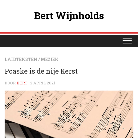
Ga
naar
Bert Wijnholds
de
inhoud
LAIDTEKSTEN
/
MEZIEK
Poaske is de nije Kerst
DOOR
BERT
· 2 APRIL 2021