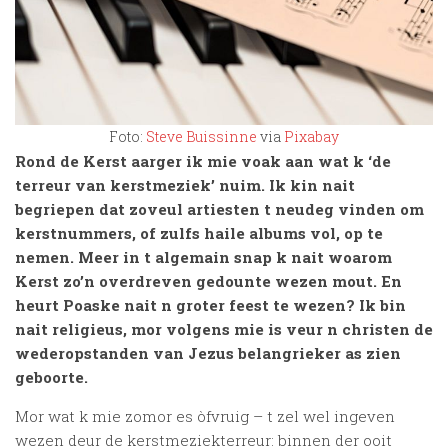
Foto:
Steve Buissinne
via
Pixabay
Rond de Kerst aarger ik mie voak aan wat k ‘de
terreur van kerstmeziek’ nuim. Ik kin nait
begriepen dat zoveul artiesten t neudeg vinden om
kerstnummers, of zulfs haile albums vol, op te
nemen. Meer in t algemain snap k nait woarom
Kerst zo’n overdreven gedounte wezen mout. En
heurt Poaske nait n groter feest te wezen? Ik bin
nait religieus, mor volgens mie is veur n christen de
wederopstanden van Jezus belangrieker as zien
geboorte.
Mor wat k mie zomor es òfvruig – t zel wel ingeven
wezen deur de kerstmeziekterreur: binnen der ooit