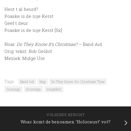
Hest t al heurd?
Poaske is de nije Kerst
Geef t deur
Poaske is de nije Kerst [5x]
Noar:
Do They Know It’s Christmas?
– Band Aid
Orig. tekst: Bob Geldof
Meziek: Midge Ure
Tags:
Band Aid
blog
Do They Know It’s Christmas Time
Gronings
Grunnegs
songtekst
VOLGENDE BERICHT
Woar komt de benoamen ‘Holocaust’ vot?