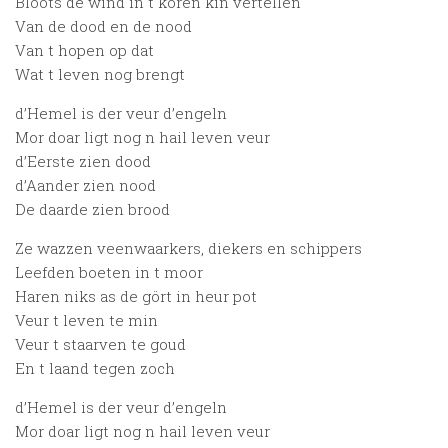
Bloots de wind in t koren kin vertellen
Van de dood en de nood
Van t hopen op dat
Wat t leven nog brengt
d’Hemel is der veur d’engeln
Mor doar ligt nog n hail leven veur
d’Eerste zien dood
d’Aander zien nood
De daarde zien brood
Ze wazzen veenwaarkers, diekers en schippers
Leefden boeten in t moor
Haren niks as de gört in heur pot
Veur t leven te min
Veur t staarven te goud
En t laand tegen zoch
d’Hemel is der veur d’engeln
Mor doar ligt nog n hail leven veur