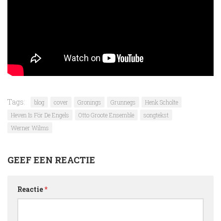
Tags:
blog
cover
Gronings
Grunnegs
Henk Scholte
Heven Is För De Engels
Otto Groote Ensemble
songtekst
Werner Wilms
GEEF EEN REACTIE
Reactie
*