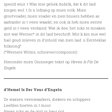
speuld wuir. t Was mie geliek dudelk, dat k dit laid
zingen wol. t Is n lofzang op mien volk. Mien
grootvoader, mien voader en zien bruiers hebben as
aarbaider in t veen waarkt, en ook ik heb mien eerste
geld in t veen verdaind. Wat ik dee, het niks te moaken
mit wat Werner* in dit laid beschrift. Mor k kin mie wel
hail goud inleven in d’inhold van zien laid. n Eersteklas
folksong!’
(*Werners Wilms, schriever/componist)
Hieronder mien Grunneger tekst op
Heven Is För De
Engels
.
d’Hemel Is Der Veur d’Engeln
Ze wazzen veenwaarkers, diekers en schippers
Leefden boeten in t moor
Haren niks as de gört in heur pot