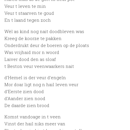
Veur t leven te min
Veur t staarven te goud
En t laand tegen zoch
Wèl as kind nog nait doodbleven was
Kreeg de koorze te pakken
Onderdrukt deur de boeren op de ploats
Was vrijhaid mor n woord
Laiver dood den as sloaf
t Beston veur veenwaarkers nait
d’Hemel is der veur d’engeln
Mor doar ligt nog n hail leven veur
d’Eerste zien dood
d’Aander zien nood
De daarde zien brood
Komst vandoage in t veen
Vinst der hail niks meer van