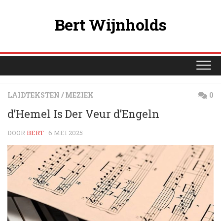
Ga
naar
Bert Wijnholds
de
inhoud
LAIDTEKSTEN
/
MEZIEK
0
d’Hemel Is Der Veur d’Engeln
DOOR
BERT
· 6 MEI 2025