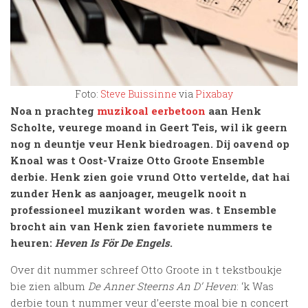
Foto:
Steve Buissinne
via
Pixabay
Noa n prachteg
muzikoal eerbetoon
aan Henk
Scholte, veurege moand in Geert Teis, wil ik geern
nog n deuntje veur Henk biedroagen. Dij oavend op
Knoal was t Oost-Vraize Otto Groote Ensemble
derbie. Henk zien goie vrund Otto vertelde, dat hai
zunder Henk as aanjoager, meugelk nooit n
professioneel muzikant worden was. t Ensemble
brocht ain van Henk zien favoriete nummers te
heuren:
Heven Is För De Engels
.
Over dit nummer schreef Otto Groote in t tekstboukje
bie zien album
De Anner Steerns An D’ Heven
: ‘k Was
derbie toun t nummer veur d’eerste moal bie n concert