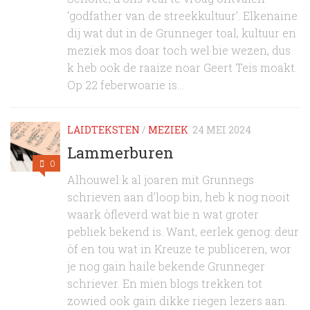
‘godfather van de streekkultuur’. Elkenaine
dij wat dut in de Grunneger toal, kultuur en
meziek mos doar toch wel bie wezen, dus
k heb ook de raaize noar Geert Teis moakt.
Op 22 feberwoarie is...
LAIDTEKSTEN
/
MEZIEK
24 MEI 2024
Lammerburen
0
Alhouwel k al joaren mit Grunnegs
schrieven aan d’loop bin, heb k nog nooit
waark òfleverd wat bie n wat groter
pebliek bekend is. Want, eerlek genog: deur
òf en tou wat in Kreuze te publiceren, wor
je nog gain haile bekende Grunneger
schriever. En mien blogs trekken tot
zowied ook gain dikke riegen lezers aan.