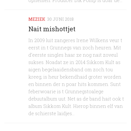
opnemen. Producer Dik Pomp is doar de...
MEZIEK
30 JUNI 2018
Nait mishottjet
In 2009 luit zangeres Irene Wilkens veur t
eerst in t Grunnegs van zoch heuren. Mit
d’eerste singles haar ze nog nait zoveul
sukses. Noadat ze in 2014 Sikkom Kult as
aigen begelaaidensband om zoch tou
kreeg, is heur bekendhaid groter worden
en binnen der n poar hits kommen. Sunt
feberwoarie is t Grunnegstoalege
debuutalbum uut. Net as de band hait ook t
album Sikkom Kult. Hierop binnen elf van
de schierste laidjes...