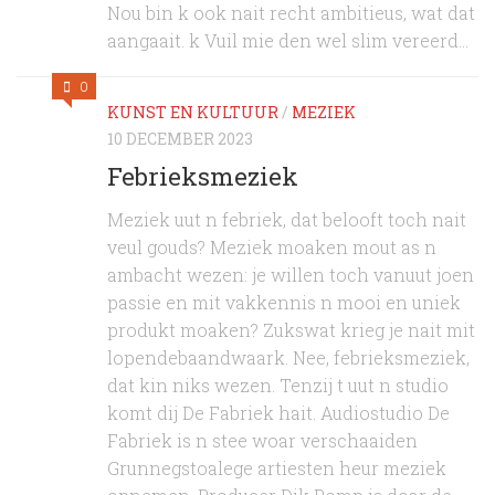
Nou bin k ook nait recht ambitieus, wat dat
aangaait. k Vuil mie den wel slim vereerd...
0
KUNST EN KULTUUR
/
MEZIEK
10 DECEMBER 2023
Febrieksmeziek
Meziek uut n febriek, dat belooft toch nait
veul gouds? Meziek moaken mout as n
ambacht wezen: je willen toch vanuut joen
passie en mit vakkennis n mooi en uniek
produkt moaken? Zukswat krieg je nait mit
lopendebaandwaark. Nee, febrieksmeziek,
dat kin niks wezen. Tenzij t uut n studio
komt dij De Fabriek hait. Audiostudio De
Fabriek is n stee woar verschaaiden
Grunnegstoalege artiesten heur meziek