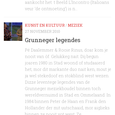
aankocht het. t Beeld L’Incontro (Italioans
veur ‘de ontmoeting’) is n...
KUNST EN KULTUUR
/
MEZIEK
27 NOVEMBER 2010
Grunneger legendes
Pé Daalemmer & Rooie Rinus, doar kom je
nooit van òf. Gelukkeg nait. Dij begun
joaren 1980 in Stad woond of studaaierd
het, mor dit markante duo nait ken, mout je
ja wel stekedoof en stokblind west wezen.
Dizze leventege legendes van de
Grunneger meziekboudel binnen toch
wereldvernuimd in Stad en Ommelaand. In
1984 binnen Peter de Haan en Frank den
Hollander der mit uutschaaid, mor aiglieks
binnen ze nooit vot west. Ze...