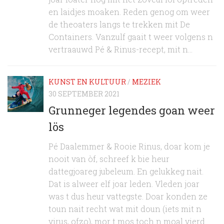
en laidjes moaken. Reden genog om weer
de theoaters langs te trekken mit De
Containers. Vanzulf gaait t weer volgens n
vertraauwd Pé & Rinus-recept, mit n...
KUNST EN KULTUUR
/
MEZIEK
30 SEPTEMBER 2021
Grunneger legendes goan weer
lös
Pé Daalemmer & Rooie Rinus, doar kom je
nooit van òf, schreef k bie heur
dattegjoareg jubeleum. En gelukkeg nait.
Dat is alweer elf joar leden. Vleden joar
was t dus heur vattegste. Doar konden ze
toun nait recht wat mit doun (iets mit n
virus, ofzo), mor t mos toch n moal vierd