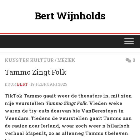
Ga
naar
Bert Wijnholds
de
inhoud
KUNST EN KULTUUR
/
MEZIEK
0
Tammo Zingt Folk
DOOR
BERT
· 19 FEBRUARI 2025
TikTok Tammo gaait weer de theoaters in, mit zien
nije veurstellen
Tammo Zingt Folk
. Vleden weke
waren de try-outs doarvan bie VanBeresteyn in
Veendam. Tiedens de veurstellen gaait Tammo aan
de raaize noar Ierland, woar zoch weer n hilarisch
verhoal òfspeult, zo as allenneg Tammo t beleven