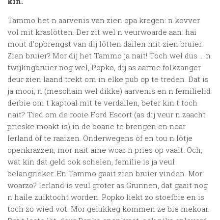
kin.
Tammo het n aarvenis van zien opa kregen: n kovver
vol mit kraslötten. Der zit wel n veurwoarde aan: hai
mout d’opbrengst van dij lötten dailen mit zien bruier.
Zien bruier? Mor dij het Tammo ja nait! Toch wel dus … n
twijlingbruier nog wel, Popko, dij as aarme folkzanger
deur zien laand trekt om in elke pub op te treden. Dat is
ja mooi, n (meschain wel dikke) aarvenis en n femilielid
derbie om t kaptoal mit te verdailen, beter kin t toch
nait? Tied om de rooie Ford Escort (as dij veur n zaacht
prieske moakt is) in de boane te brengen en noar
Ierland òf te raaizen. Onderwegens òf en tou n lötje
openkrazzen, mor nait aine woar n pries op vaalt. Och,
wat kin dat geld ook schelen, femilie is ja veul
belangrieker. En Tammo gaait zien bruier vinden. Mor
woarzo? Ierland is veul groter as Grunnen, dat gaait nog
n haile zuiktocht worden. Popko liekt zo stoefbie en is
toch zo wied vot. Mor gelukkeg kommen ze bie mekoar.