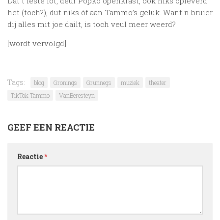
Dat t leste löt, deur Popko openkrast, ook niks opleverd
het (toch?), dut niks òf aan Tammo’s geluk. Want n bruier
dij alles mit joe dailt, is toch veul meer weerd?
[wordt vervolgd]
Tags:
blog
Gronings
Grunnegs
muziek
theater
TikTok Tammo
VanBeresteyn
GEEF EEN REACTIE
Reactie
*